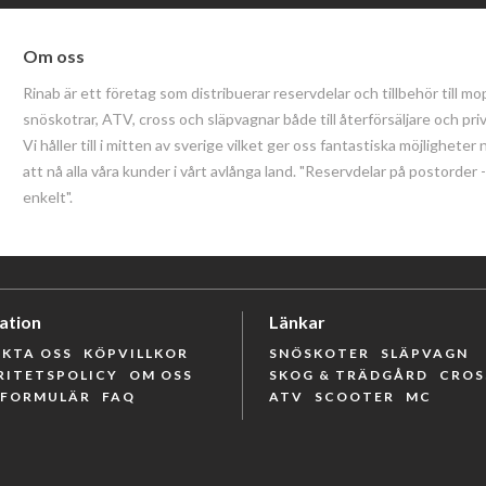
Om oss
Rinab är ett företag som distribuerar reservdelar och tillbehör till mo
snöskotrar, ATV, cross och släpvagnar både till återförsäljare och pri
Vi håller till i mitten av sverige vilket ger oss fantastiska möjligheter 
att nå alla våra kunder i vårt avlånga land. "Reservdelar på postorder
enkelt".
ation
Länkar
KTA OSS
KÖPVILLKOR
SNÖSKOTER
SLÄPVAGN
RITETSPOLICY
OM OSS
SKOG & TRÄDGÅRD
CROS
RFORMULÄR
FAQ
ATV
SCOOTER
MC