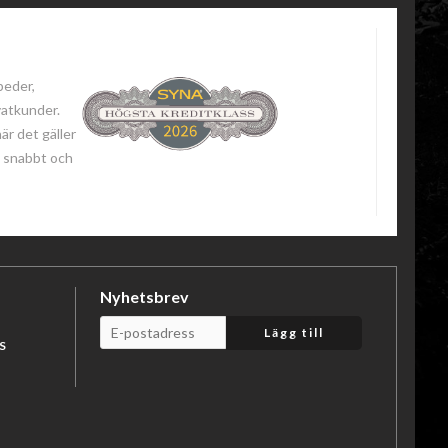
peder,
vatkunder.
när det gäller
 - snabbt och
Nyhetsbrev
Lägg till
S