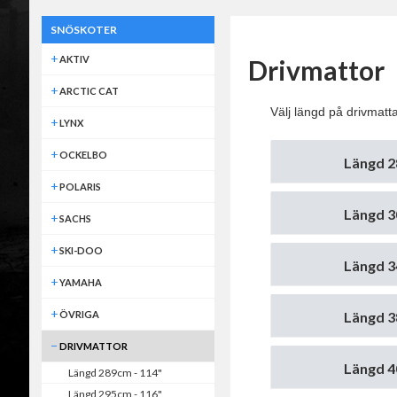
SNÖSKOTER
AKTIV
Drivmattor
ARCTIC CAT
Välj längd på drivmatta
LYNX
OCKELBO
Längd 2
POLARIS
Längd 3
SACHS
SKI-DOO
Längd 3
YAMAHA
Längd 3
ÖVRIGA
DRIVMATTOR
Längd 4
Längd 289cm - 114"
Längd 295cm - 116"