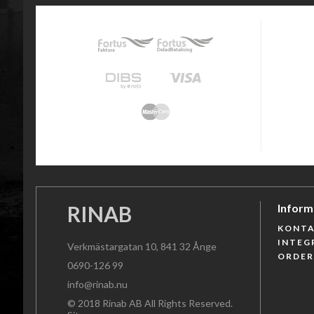
RINAB
Inform
KONTA
INTEG
Verkmästargatan 10, 841 32 Ånge
ORDE
0690-126 99
info@rinab.nu
© 2018 Rinab AB All Rights Reserved.