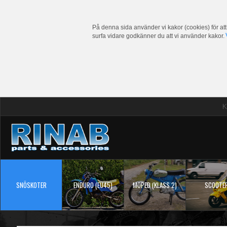
På denna sida använder vi kakor (cookies) för att
surfa vidare godkänner du att vi använder kakor.
K
SNÖSKOTER
ENDURO (EU45)
MOPED (KLASS 2)
SCOOTE