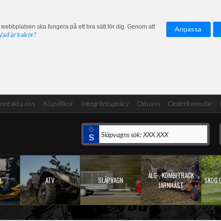
 webbplatsen ska fungera på ett bra sätt för dig. Genom att
Anpassa
Vad är kakor?
ontakta oss
Köpvillkor
Integritetspolicy
Om oss
Orderformulär
ÄLG-, KOMBITRACK
R
ATV
SLÄPVAGN
SKOG 
JÄRNHÄST