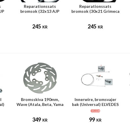
s
Reparationssats
Reparationssats
JP
bromsok (32x13 AJP
bromsok (30x21 Grimeca
broms)
bakbroms)
245
245
KR
KR
l
Bromsskiva 190mm,
Innerwire, bromsvajer
al)
Wave (Atala, Beta, Yama
bak (Universal) ELVEDES
mfl)
349
99
KR
KR