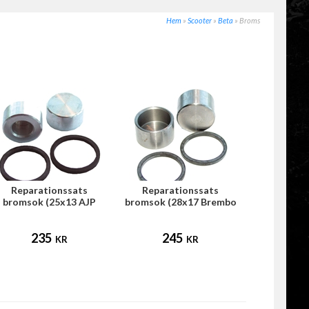
Hem
»
Scooter
»
Beta
»
Broms
Reparationssats
Reparationssats
bromsok (25x13 AJP
bromsok (28x17 Brembo
bakbroms)
bakbroms)
235
245
KR
KR