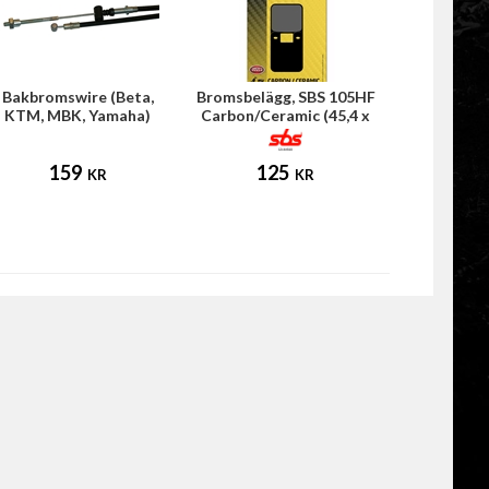
Bakbromswire (Beta,
Bromsbelägg, SBS 105HF
KTM, MBK, Yamaha)
Carbon/Ceramic (45,4 x
35,7 x 6mm)
159
125
KR
KR