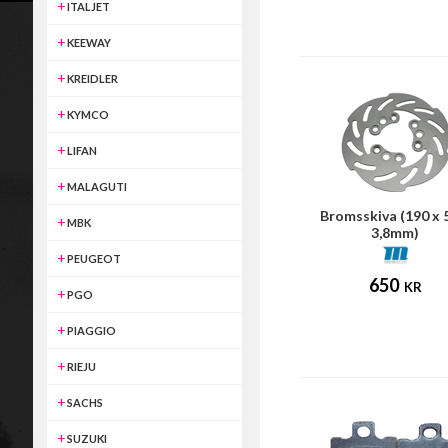
ITALJET
KEEWAY
KREIDLER
KYMCO
LIFAN
MALAGUTI
Bromsskiva (190 x 
MBK
3,8mm)
PEUGEOT
650
KR
PGO
PIAGGIO
RIEJU
SACHS
SUZUKI