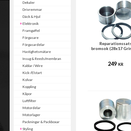
Dekaler
Drivremmar
Däck & Hjul
Elektronik
Framgaffel
Förgasare
Reparationssat
Förgasardelar
bromsok (28x17 Gr
Hastighetsmätare
bakbroms)
Insug & Reeds/membran
249
KR
Kablar / Wire
Kick-/Elstart
Kolvar
Koppling
Kåpor
Luftfilter
Motordelar
Motorlager
Packningar & Packboxar
Styling