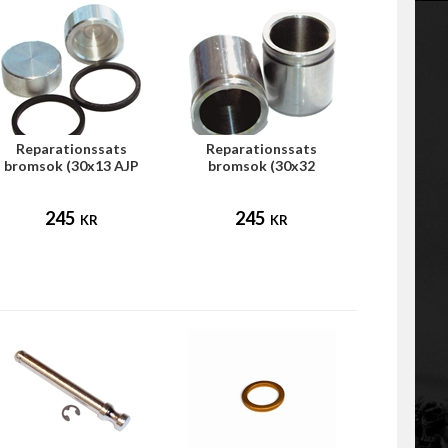
Reparationssats
Reparationssats
bromsok (30x13 AJP
bromsok (30x32
frambroms)
HengTong frambroms)
245
245
KR
KR