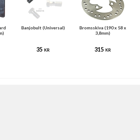
ard
Banjobult (Universal)
Bromsskiva (190 x 58 x
m)
3,8mm)
35
315
KR
KR