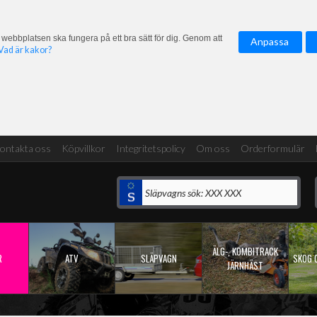
 webbplatsen ska fungera på ett bra sätt för dig. Genom att
Anpassa
Vad är kakor?
ontakta oss
Köpvillkor
Integritetspolicy
Om oss
Orderformulär
ÄLG-, KOMBITRACK
R
ATV
SLÄPVAGN
SKOG 
JÄRNHÄST