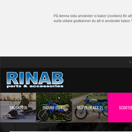
På denna sida använder vi kakor (cookies) för att
surfa vidare godkänner du att vi använder kakor.
K
SNÖSKOTER
ENDURO (EU45)
MOPED (KLASS 2)
SCOOTE