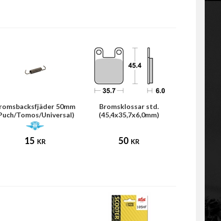
romsbacksfjäder 50mm
Bromsklossar std.
Puch/Tomos/Universal)
(45,4x35,7x6,0mm)
15
50
KR
KR