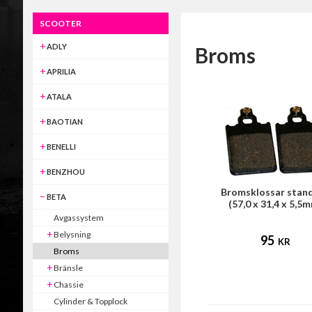
SCOOTER
ADLY
Broms
APRILIA
ATALA
BAOTIAN
BENELLI
BENZHOU
Bromsklossar stan
BETA
(57,0 x 31,4 x 5,5
Avgassystem
Belysning
95
KR
Broms
Bränsle
Chassie
Cylinder & Topplock