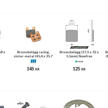
58 x
Bromsbelägg racing,
Bromsbelägg (57,5 x 32 x
B
sinter-metal (45,4 x 35,7
5,5mm) Newfren
(
x 6mm)
145
125
KR
KR