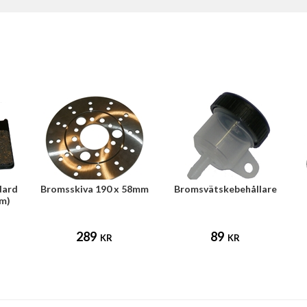
dard
Bromsskiva 190 x 58mm
Bromsvätskebehållare
mm)
289
89
KR
KR