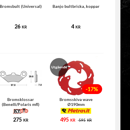
Bromsbult (Universal)
Banjo bultbricka, koppar
26
4
KR
KR
-17%
Bromsklossar
Bromsskiva wave
(Benelli/Polaris mfl)
Ø190mm
275
495
KR
KR
595
KR