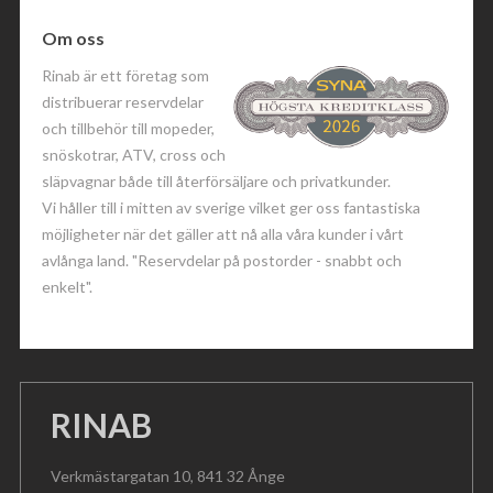
Om oss
Rinab är ett företag som
distribuerar reservdelar
och tillbehör till mopeder,
snöskotrar, ATV, cross och
släpvagnar både till återförsäljare och privatkunder.
Vi håller till i mitten av sverige vilket ger oss fantastiska
möjligheter när det gäller att nå alla våra kunder i vårt
avlånga land. "Reservdelar på postorder - snabbt och
enkelt".
RINAB
Verkmästargatan 10, 841 32 Ånge