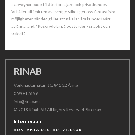
släpvagnar både till återförsäljare och privatkunder.
Vi håller till i mitten av sverige vilket ger oss fantastiska
möjligheter när det gäller att nå alla våra kunder i vårt
avlånga land. "Reservdelar på postorder - snabbt och
enkelt".
RINAB
Verkmästargatan 10, 841 32 Ånge
0690-126 99
info@rinab.nu
© 2018 Rinab AB All Rights Reserved.
Sitemap
Information
KONTAKTA OSS
KÖPVILLKOR