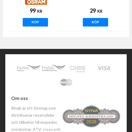
99
29
KR
KR
KÖP
KÖP
Om oss
Rinab är ett företag som
distribuerar reservdelar
och tillbehör till mopeder,
snöskotrar, ATV, cross och