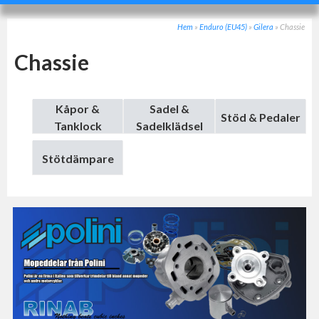
Hem
»
Enduro (EU45)
»
Gilera
»
Chassie
Chassie
Kåpor &
Sadel &
Stöd & Pedaler
Tanklock
Sadelklädsel
Stötdämpare