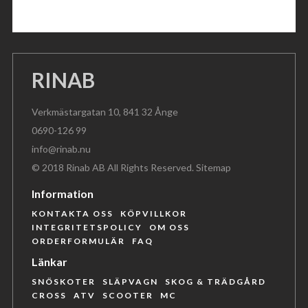
RINAB
Verkmästargatan 10, 841 32 Ånge
0690-126 99
info@rinab.nu
© 2018 Rinab AB All Rights Reserved.
Sitemap
Information
KONTAKTA OSS
KÖPVILLKOR
INTEGRITETSPOLICY
OM OSS
ORDERFORMULÄR
FAQ
Länkar
SNÖSKOTER
SLÄPVAGN
SKOG & TRÄDGÅRD
CROSS
ATV
SCOOTER
MC