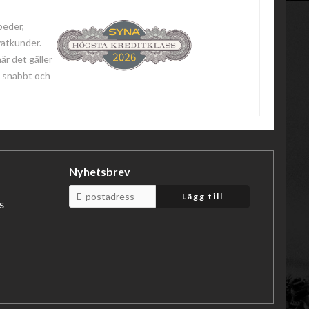
peder,
vatkunder.
när det gäller
 - snabbt och
Nyhetsbrev
Lägg till
S