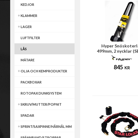
KEDJOR
KLAMMER
LAGER
LUFTFILTER
Hyper Snöskoterl
LÅS
499mm, 2 nycklar (S
certifierad)
MÄTARE
845
KR
OLJA OCH KEMPRODUKTER
PACKBOXAR
ROTOPAX DUNKSYSTEM
SKRUV/MUTTER/POPNIT
SPADAR
SPRINT/SAXPINNE/HÅRNÅL MM
SPÄNNBAND/STROPPAR