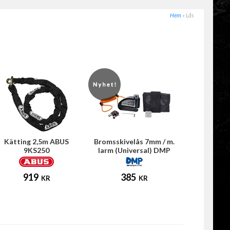
Hem
»
Lås
Kätting 2,5m ABUS
Bromsskivelås 7mm / m.
9KS250
larm (Universal) DMP
919
385
KR
KR