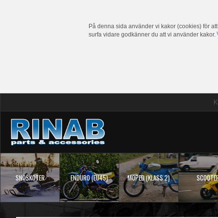
På denna sida använder vi kakor (cookies) för att
surfa vidare godkänner du att vi använder kakor.
K
SNÖSKOTER
ENDURO (EU45)
MOPED (KLASS 2)
SCOOTE