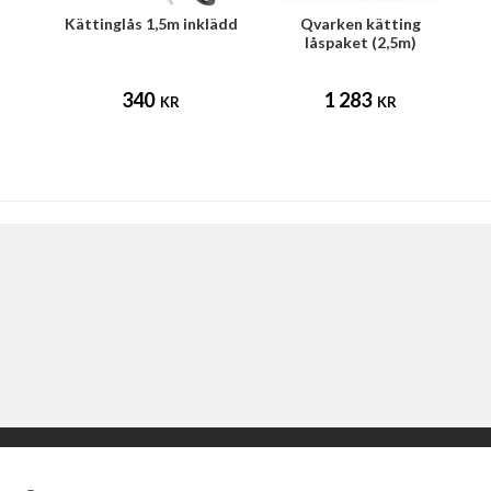
Kättinglås 1,5m inklädd
Qvarken kätting
låspaket (2,5m)
340
1 283
KR
KR