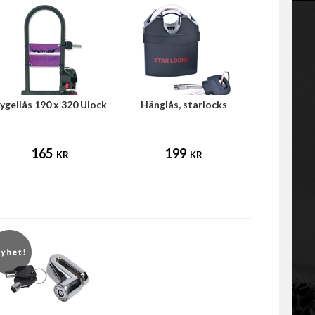
ygellås 190 x 320 Ulock
Hänglås, starlocks
165
199
KR
KR