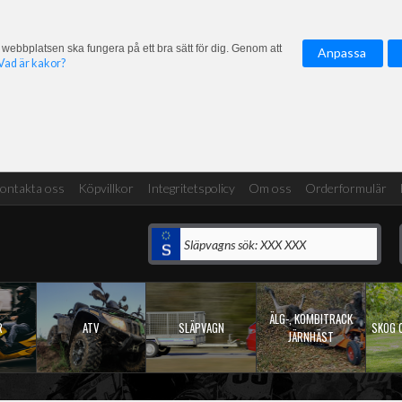
 webbplatsen ska fungera på ett bra sätt för dig. Genom att
Anpassa
Vad är kakor?
ontakta oss
Köpvillkor
Integritetspolicy
Om oss
Orderformulär
ÄLG-, KOMBITRACK
R
ATV
SLÄPVAGN
SKOG 
JÄRNHÄST