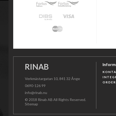
RINAB
Inform
KONTA
INTEG
Verkmästargatan 10, 841 32 Ånge
ORDE
0690-126 99
info@rinab.nu
© 2018 Rinab AB All Rights Reserved.
Sitemap