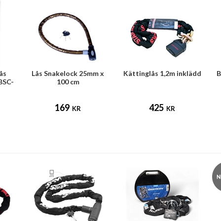
ås
Lås Snakelock 25mm x
Kättinglås 1,2m inklädd
B
BSC-
100 cm
169
425
KR
KR