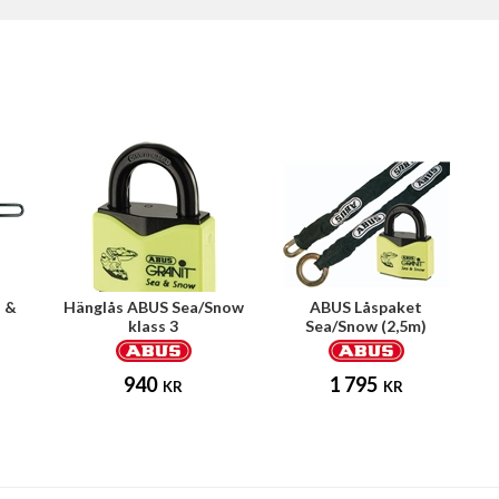
a &
Hänglås ABUS Sea/Snow
ABUS Låspaket
klass 3
Sea/Snow (2,5m)
940
1 795
KR
KR