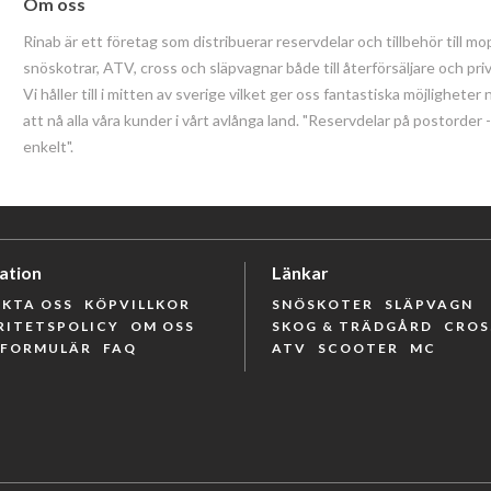
Om oss
Rinab är ett företag som distribuerar reservdelar och tillbehör till mo
snöskotrar, ATV, cross och släpvagnar både till återförsäljare och pri
Vi håller till i mitten av sverige vilket ger oss fantastiska möjligheter 
att nå alla våra kunder i vårt avlånga land. "Reservdelar på postorder
enkelt".
ation
Länkar
KTA OSS
KÖPVILLKOR
SNÖSKOTER
SLÄPVAGN
RITETSPOLICY
OM OSS
SKOG & TRÄDGÅRD
CROS
RFORMULÄR
FAQ
ATV
SCOOTER
MC