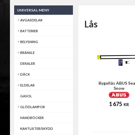
UNIVERSAL-MENY
AVGASDELAR
Lås
BATTERIER
BELYSNING
BRÄNSLE
DEKALER
DÄCK
Bygellås ABUS Se
ELDELAR
Snow
GASOL
1 675
KR
GLÖDLAMPOR
HANDBÖCKER
KANTLISTER/SKYDD