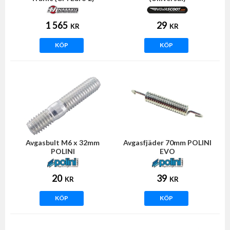
1 565
29
KR
KR
KÖP
KÖP
Avgasbult M6 x 32mm
Avgasfjäder 70mm POLINI
POLINI
EVO
20
39
KR
KR
KÖP
KÖP