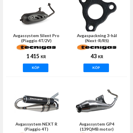
Avgassystem Silent Pro
Avgaspackning 3-hål
(Piaggio 4T/2V)
(Next-R/RS)
1 415
43
KR
KR
KÖP
KÖP
Avgassystem NEXT R
Avgassystem GP4
(Piaggio 4T)
(139QMB motor)