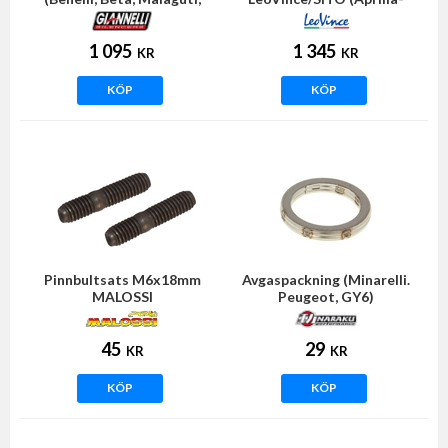
Rieju)
Morini)
1 095
1 345
KR
KR
KÖP
KÖP
Pinnbultsats M6x18mm
Avgaspackning (Minarelli.
MALOSSI
Peugeot, GY6)
45
29
KR
KR
KÖP
KÖP