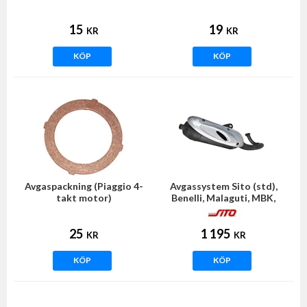
15
19
KR
KR
KÖP
KÖP
Avgaspackning (Piaggio 4-
Avgassystem Sito (std),
takt motor)
Benelli, Malaguti, MBK,
Rieju, Yamaha
25
1 195
KR
KR
KÖP
KÖP