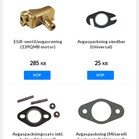
EGR-ventil/avgasrening
Avgaspackning vändbar
(139QMB motor)
(Universal)
285
25
KR
KR
KÖP
KÖP
Avgaspackningssats inkl.
Avgaspackning (Minarelli