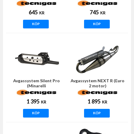
645
745
KR
KR
KÖP
KÖP
Avgassystem Silent Pro
Avgassystem NEXT R (Euro
(Minarelli
2 motor)
liggande/horisontell)
1 395
1 895
KR
KR
KÖP
KÖP