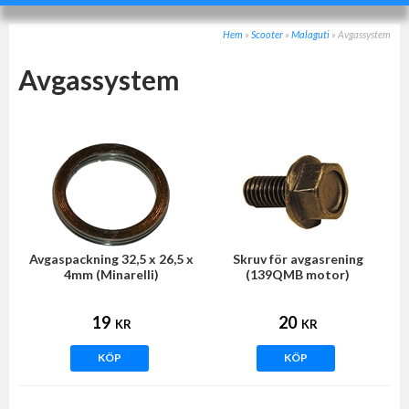
Hem
»
Scooter
»
Malaguti
»
Avgassystem
Avgassystem
Avgaspackning 32,5 x 26,5 x
Skruv för avgasrening
4mm (Minarelli)
(139QMB motor)
19
20
KR
KR
KÖP
KÖP