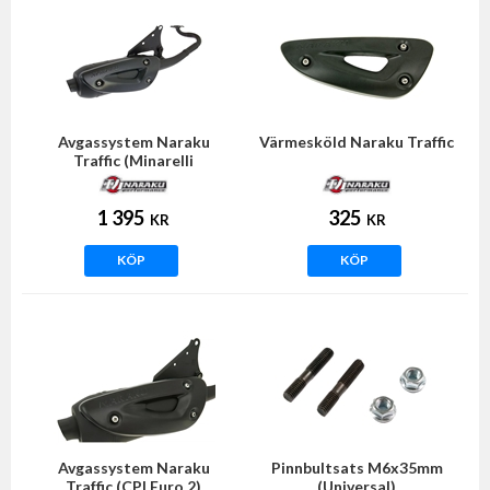
Avgassystem Naraku
Värmesköld Naraku Traffic
Traffic (Minarelli
horisontell)
1 395
325
KR
KR
KÖP
KÖP
Avgassystem Naraku
Pinnbultsats M6x35mm
Traffic (CPI Euro 2)
(Universal)