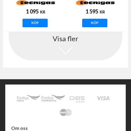
1 095
1 595
KR
KR
KÖP
KÖP
Visa fler
Om oss