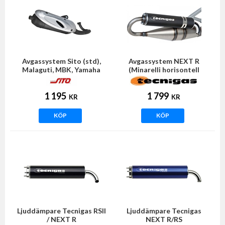
Avgassystem Sito (std),
Avgassystem NEXT R
Malaguti, MBK, Yamaha
(Minarelli horisontell
motor)
1 195
1 799
KR
KR
KÖP
KÖP
Ljuddämpare Tecnigas RSII
Ljuddämpare Tecnigas
/ NEXT R
NEXT R/RS