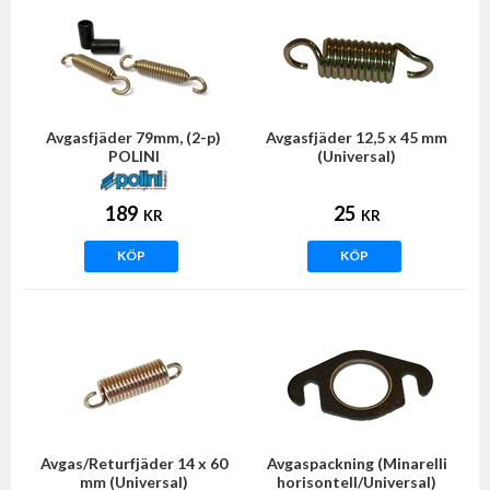
Avgasfjäder 79mm, (2-p)
Avgasfjäder 12,5 x 45 mm
POLINI
(Universal)
189
25
KR
KR
KÖP
KÖP
Avgas/Returfjäder 14 x 60
Avgaspackning (Minarelli
mm (Universal)
horisontell/Universal)