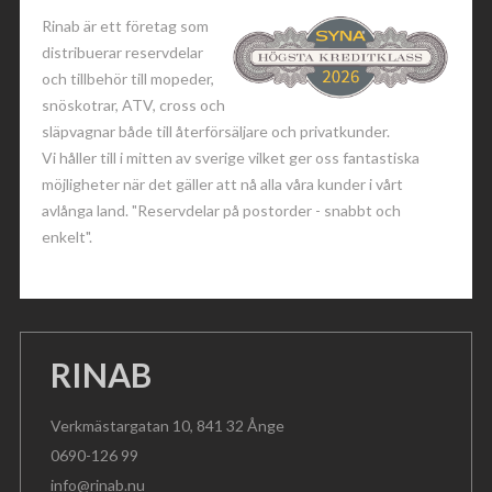
Rinab är ett företag som
distribuerar reservdelar
och tillbehör till mopeder,
snöskotrar, ATV, cross och
släpvagnar både till återförsäljare och privatkunder.
Vi håller till i mitten av sverige vilket ger oss fantastiska
möjligheter när det gäller att nå alla våra kunder i vårt
avlånga land. "Reservdelar på postorder - snabbt och
enkelt".
RINAB
Verkmästargatan 10, 841 32 Ånge
0690-126 99
info@rinab.nu