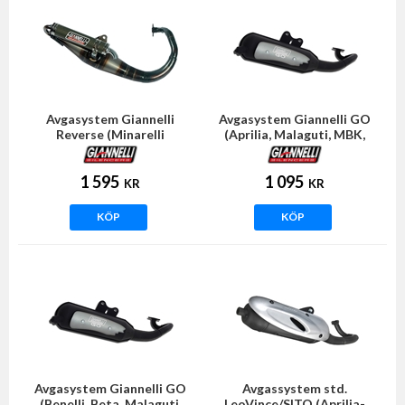
Avgasystem Giannelli
Avgasystem Giannelli GO
Reverse (Minarelli
(Aprilia, Malaguti, MBK,
horisontell)
Yamaha)
1 595
1 095
KR
KR
KÖP
KÖP
Avgasystem Giannelli GO
Avgassystem std.
(Benelli, Beta, Malaguti,
LeoVince/SITO (Aprilia-