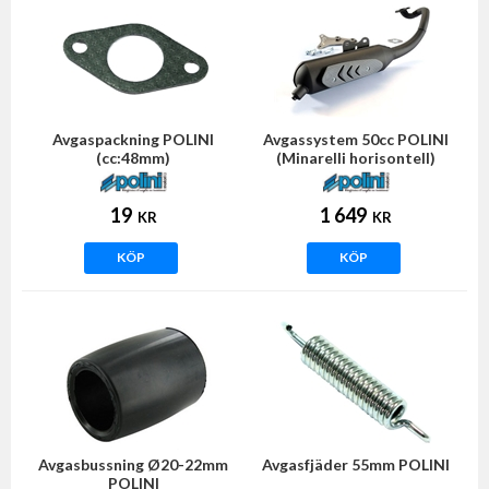
Avgaspackning POLINI
Avgassystem 50cc POLINI
(cc:48mm)
(Minarelli horisontell)
19
1 649
KR
KR
KÖP
KÖP
Avgasbussning Ø20-22mm
Avgasfjäder 55mm POLINI
POLINI