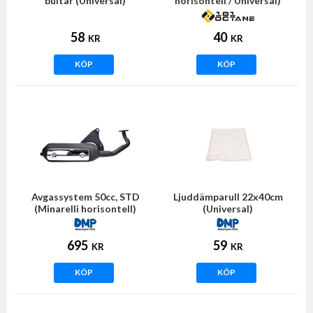
bultar (Universal)
horisontell / Universal)
58
40
KR
KR
KÖP
KÖP
Avgassystem 50cc, STD
Ljuddämparull 22x40cm
(Minarelli horisontell)
(Universal)
695
59
KR
KR
KÖP
KÖP