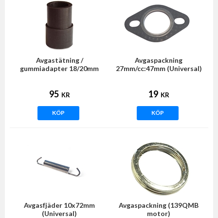
Avgastätning /
Avgaspackning
gummiadapter 18/20mm
27mm/cc:47mm (Universal)
95
19
KR
KR
KÖP
KÖP
Avgasfjäder 10x72mm
Avgaspackning (139QMB
(Universal)
motor)