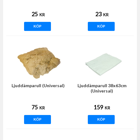
25
23
KR
KR
KÖP
KÖP
Ljuddämparull (Universal)
Ljuddämparull 38x63cm
(Universal)
75
159
KR
KR
KÖP
KÖP