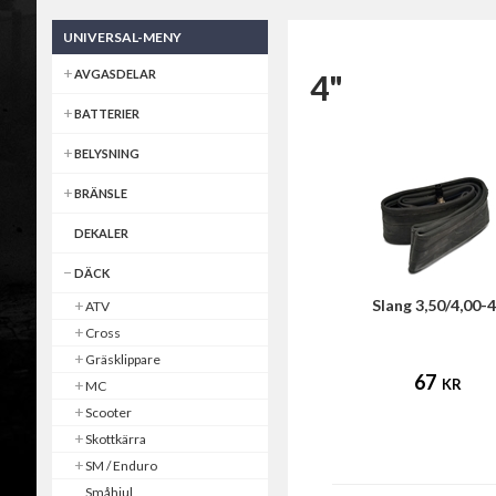
UNIVERSAL-MENY
AVGASDELAR
4"
BATTERIER
BELYSNING
BRÄNSLE
DEKALER
DÄCK
Slang 3,50/4,00-4
ATV
Cross
Gräsklippare
67
KR
MC
Scooter
Skottkärra
SM / Enduro
Småhjul