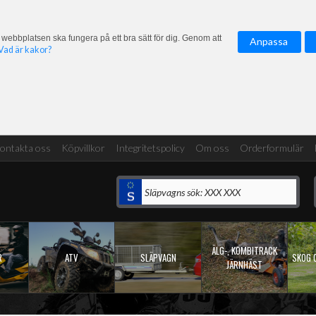
 webbplatsen ska fungera på ett bra sätt för dig. Genom att
Anpassa
Vad är kakor?
ontakta oss
Köpvillkor
Integritetspolicy
Om oss
Orderformulär
ÄLG-, KOMBITRACK
R
ATV
SLÄPVAGN
SKOG 
JÄRNHÄST