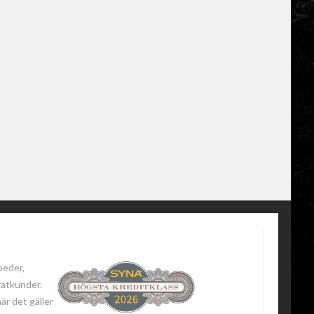
peder,
vatkunder.
när det gäller