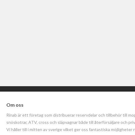
Om oss
Rinab är ett företag som distribuerar reservdelar och tillbehör till mo
snöskotrar, ATV, cross och släpvagnar både till återförsäljare och pri
Vi håller till i mitten av sverige vilket ger oss fantastiska möjligheter 