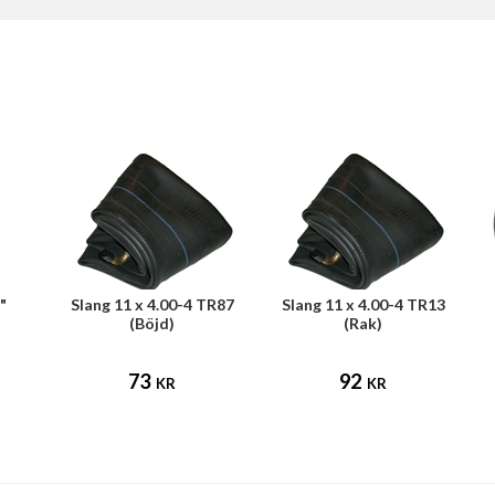
"
Slang 11 x 4.00-4 TR87
Slang 11 x 4.00-4 TR13
(Böjd)
(Rak)
73
92
KR
KR