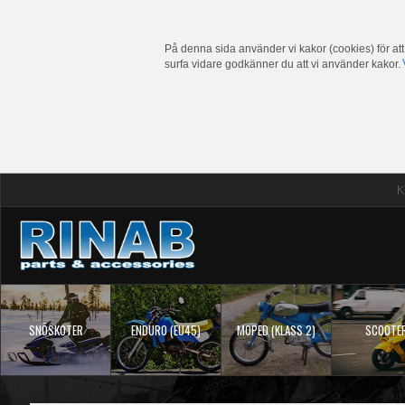
På denna sida använder vi kakor (cookies) för att
surfa vidare godkänner du att vi använder kakor.
K
SNÖSKOTER
ENDURO (EU45)
MOPED (KLASS 2)
SCOOTE