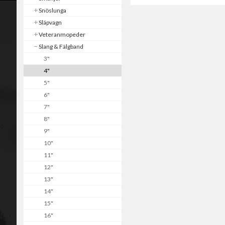
Snöslunga
Släpvagn
Veteranmopeder
Slang & Fälgband
3"
4"
5"
6"
7"
8"
9"
10"
11"
12"
13"
14"
15"
16"