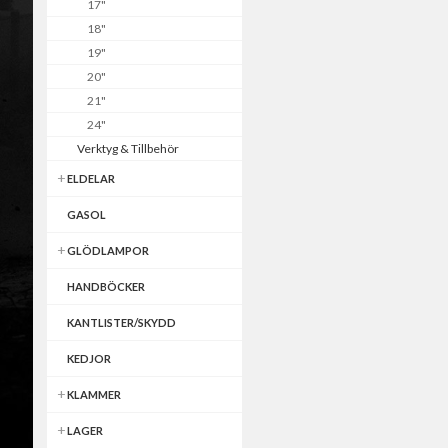
17"
18"
19"
20"
21"
24"
Verktyg & Tillbehör
ELDELAR
GASOL
GLÖDLAMPOR
HANDBÖCKER
KANTLISTER/SKYDD
KEDJOR
KLAMMER
LAGER