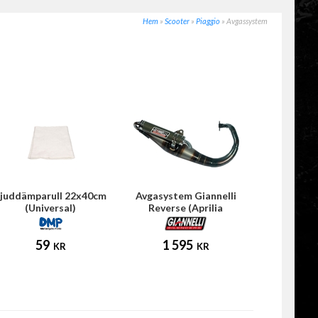
Hem
»
Scooter
»
Piaggio
»
Avgassystem
Ljuddämparull 22x40cm
Avgasystem Giannelli
(Universal)
Reverse (Aprilia
SR/Ditech)
59
1 595
KR
KR