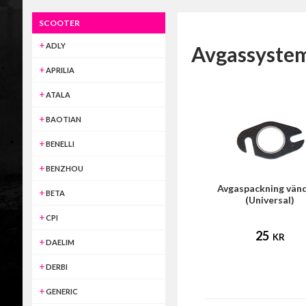
SCOOTER
ADLY
Avgassyste
APRILIA
ATALA
BAOTIAN
BENELLI
BENZHOU
Avgaspackning vän
BETA
(Universal)
CPI
25
KR
DAELIM
DERBI
GENERIC