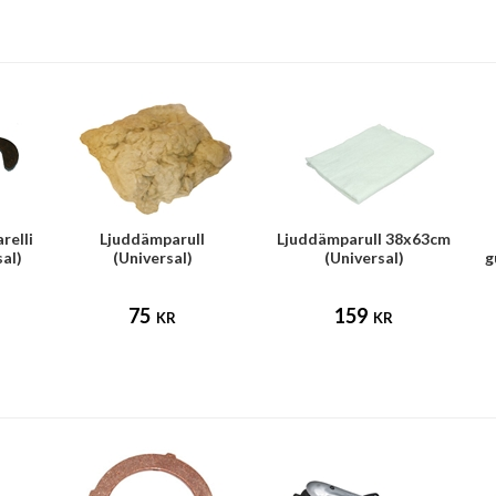
relli
Ljuddämparull
Ljuddämparull 38x63cm
sal)
(Universal)
(Universal)
g
75
159
KR
KR