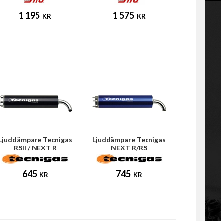
1 195
1 575
KR
KR
Ljuddämpare Tecnigas
Ljuddämpare Tecnigas
RSII / NEXT R
NEXT R/RS
645
745
KR
KR