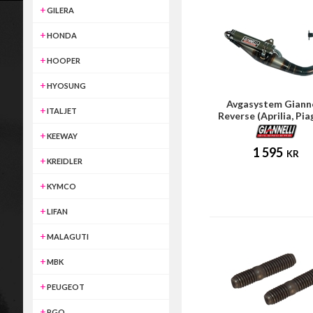
GILERA
HONDA
HOOPER
HYOSUNG
Avgasystem Gianne
ITALJET
Reverse (Aprilia, Pia
KEEWAY
1 595
KR
KREIDLER
KYMCO
LIFAN
MALAGUTI
MBK
PEUGEOT
PGO