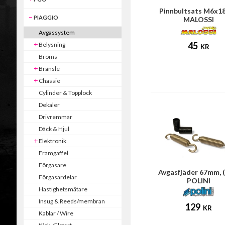
Pinnbultsats M6x
PIAGGIO
MALOSSI
Avgassystem
45
Belysning
KR
Broms
Bränsle
Chassie
Cylinder & Topplock
Dekaler
Drivremmar
Däck & Hjul
Elektronik
Framgaffel
Förgasare
Avgasfjäder 67mm, (
Förgasardelar
POLINI
Hastighetsmätare
Insug & Reeds/membran
129
KR
Kablar / Wire