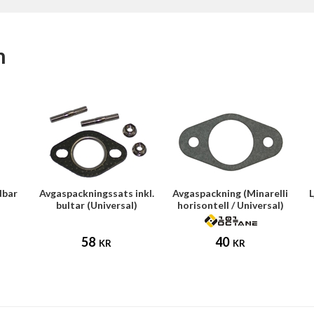
m
dbar
Avgaspackningssats inkl.
Avgaspackning (Minarelli
bultar (Universal)
horisontell / Universal)
58
40
KR
KR