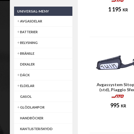
1 195
KR
UNIVERSAL-MENY
AVGASDELAR
BATTERIER
BELYSNING
BRÄNSLE
DEKALER
DÄCK
Avgassystem Sitop
ELDELAR
(std), Piaggio Sfe
GASOL
995
KR
GLÖDLAMPOR
HANDBÖCKER
KANTLISTER/SKYDD