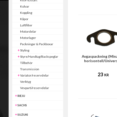
Kick-/Elstart
Kolvar
Koppling
Kåpor
Luftfilter
Motordelar
Motorlager
Packningar & Packboxar
Styling
Avgaspackning (Mina
Styre/Handtag/Backspeglar
horisontell/Univer
Tillbehör
Transmission
23
KR
Variator/reservdelar
Verktyg
Vevparti/reservdelar
RIEJU
SACHS
SUZUKI