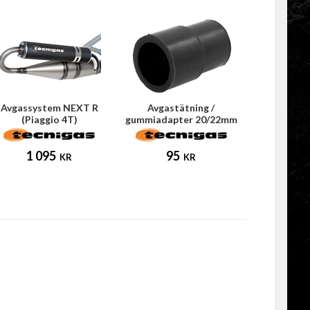
Avgassystem NEXT R
Avgastätning /
(Piaggio 4T)
gummiadapter 20/22mm
(Tecnigas E-NOX)
1 095
95
KR
KR