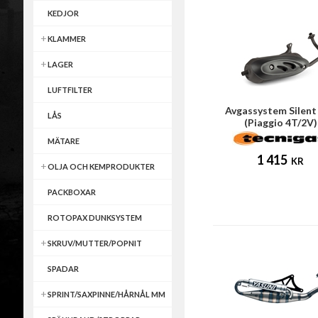
KEDJOR
KLAMMER
LAGER
LUFTFILTER
Avgassystem Silent
LÅS
(Piaggio 4T/2V)
MÄTARE
1 415
KR
OLJA OCH KEMPRODUKTER
PACKBOXAR
ROTOPAX DUNKSYSTEM
SKRUV/MUTTER/POPNIT
SPADAR
SPRINT/SAXPINNE/HÅRNÅL MM