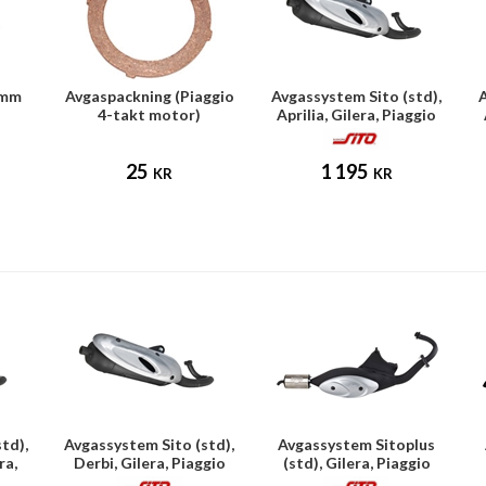
2mm
Avgaspackning (Piaggio
Avgassystem Sito (std),
A
4-takt motor)
Aprilia, Gilera, Piaggio
25
1 195
KR
KR
td),
Avgassystem Sito (std),
Avgassystem Sitoplus
ra,
Derbi, Gilera, Piaggio
(std), Gilera, Piaggio