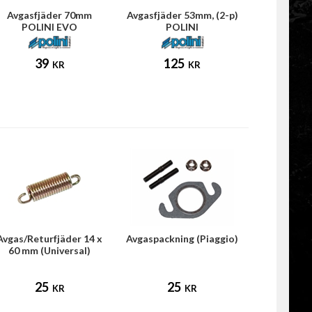
Avgasfjäder 70mm
Avgasfjäder 53mm, (2-p)
POLINI EVO
POLINI
39
125
KR
KR
Avgas/Returfjäder 14 x
Avgaspackning (Piaggio)
60 mm (Universal)
25
25
KR
KR