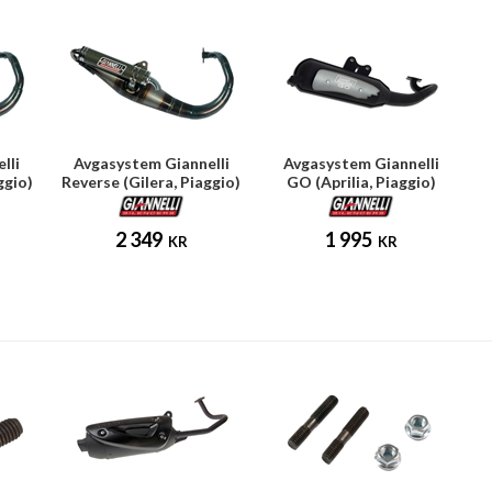
lli
Avgasystem Giannelli
Avgasystem Giannelli
ggio)
Reverse (Gilera, Piaggio)
GO (Aprilia, Piaggio)
2 349
1 995
KR
KR