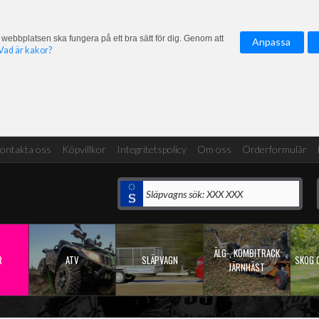
 webbplatsen ska fungera på ett bra sätt för dig. Genom att
Anpassa
Vad är kakor?
ontakta oss
Köpvillkor
Integritetspolicy
Om oss
Orderformulär
ÄLG-, KOMBITRACK
R
ATV
SLÄPVAGN
SKOG 
JÄRNHÄST