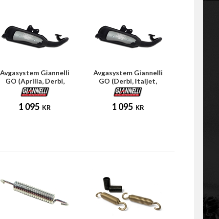
Avgasystem Giannelli
Avgasystem Giannelli
GO (Aprilia, Derbi,
GO (Derbi, Italjet,
Piaggio)
Piaggio)
1 095
1 095
KR
KR