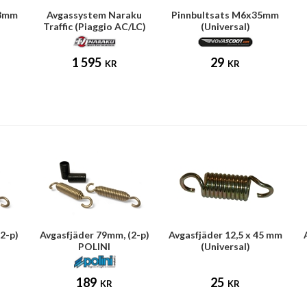
18mm
Avgassystem Naraku
Pinnbultsats M6x35mm
Traffic (Piaggio AC/LC)
(Universal)
1 595
29
KR
KR
2-p)
Avgasfjäder 79mm, (2-p)
Avgasfjäder 12,5 x 45 mm
POLINI
(Universal)
189
25
KR
KR