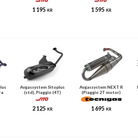
1 195
1 595
KR
KR
lus
Avgassystem Sitoplus
Avgassystem NEXT R
ra
(std), Piaggio (4T)
(Piaggio 2T motor)
2 125
1 695
KR
KR