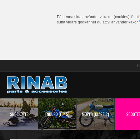
På denna sida använder vi kakor (cookies) för att
surfa vidare godkänner du att vi använder kakor.
K
SNÖSKOTER
ENDURO (EU45)
MOPED (KLASS 2)
SCOOTE