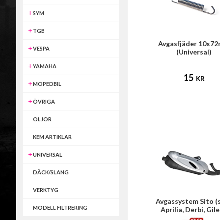
SYM
TGB
Avgasfjäder 10x7
VESPA
(Universal)
YAMAHA
15
KR
MOPEDBIL
ÖVRIGA
OLJOR
KEM ARTIKLAR
UNIVERSAL
DÄCK/SLANG
VERKTYG
Avgassystem Sito (s
MODELL FILTRERING
Aprilia, Derbi, Gile
Piaggio