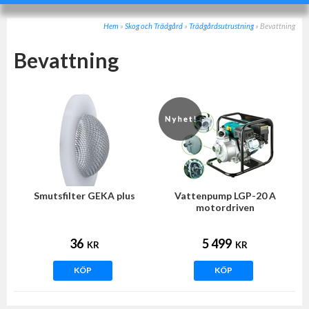
Hem
»
Skog och Trädgård
»
Trädgårdsutrustning
»
Bevattning
Bevattning
Smutsfilter GEKA plus
Vattenpump LGP-20 A
motordriven
36
5 499
KR
KR
KÖP
KÖP