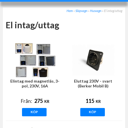
Hem
»
Släpvagn
»
Husvagn
»
El intag/uttag
El intag/uttag
Elintag med magnetlås, 3-
Eluttag 230V - svart
pol, 230V, 16A
(Berker Mobil B)
Från:
275
115
KR
KR
KÖP
KÖP