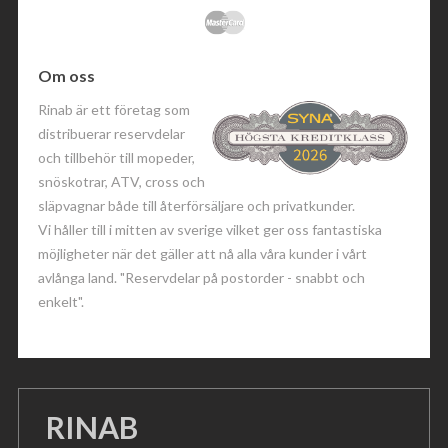
Om oss
Rinab är ett företag som
distribuerar reservdelar
och tillbehör till mopeder,
snöskotrar, ATV, cross och
släpvagnar både till återförsäljare och privatkunder.
Vi håller till i mitten av sverige vilket ger oss fantastiska
möjligheter när det gäller att nå alla våra kunder i vårt
avlånga land. "Reservdelar på postorder - snabbt och
enkelt".
RINAB