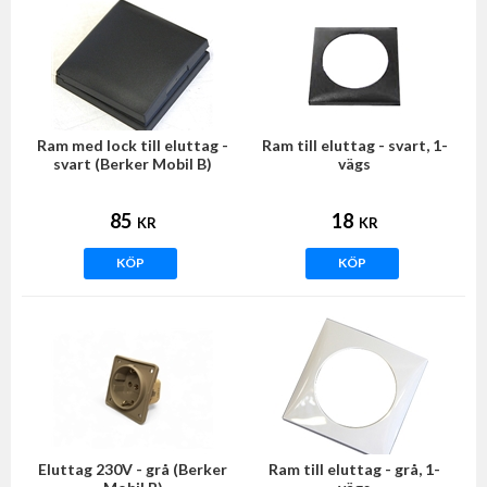
Ram med lock till eluttag -
Ram till eluttag - svart, 1-
svart (Berker Mobil B)
vägs
85
18
KR
KR
KÖP
KÖP
Eluttag 230V - grå (Berker
Ram till eluttag - grå, 1-