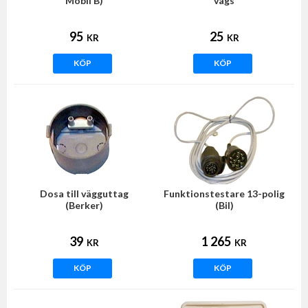
Mobil B)
vägs
95
25
KR
KR
KÖP
KÖP
Dosa till vägguttag
Funktionstestare 13-polig
(Berker)
(Bil)
39
1 265
KR
KR
KÖP
KÖP