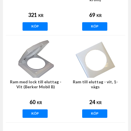
321
69
KR
KR
KÖP
KÖP
Ram med lock till eluttag -
Ram till eluttag - vit, 1-
Vit (Berker Mobil B)
vägs
60
24
KR
KR
KÖP
KÖP