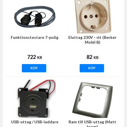
Funktionstestare 7-polig
Eluttag 230V - vit (Berker
Mobil B)
722
82
KR
KR
KÖP
KÖP
USB-uttag / USB-laddare
Ram till USB-uttag (Matt
krom)