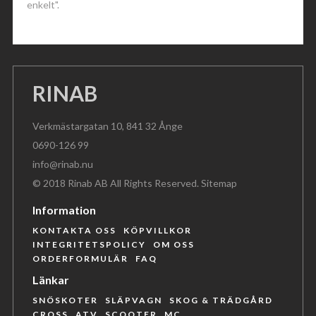
enkelt".
RINAB
Verkmästargatan 10, 841 32 Ånge
0690-126 99
info@rinab.nu
© 2018 Rinab AB All Rights Reserved.
Sitemap
Information
KONTAKTA OSS
KÖPVILLKOR
INTEGRITETSPOLICY
OM OSS
ORDERFORMULÄR
FAQ
Länkar
SNÖSKOTER
SLÄPVAGN
SKOG & TRÄDGÅRD
CROSS
ATV
SCOOTER
MC