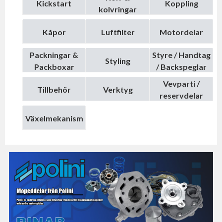
Kickstart
Koppling
kolvringar
Kåpor
Luftfilter
Motordelar
Packningar &
Styre / Handtag
Styling
Packboxar
/ Backspeglar
Vevparti /
Tillbehör
Verktyg
reservdelar
Växelmekanism