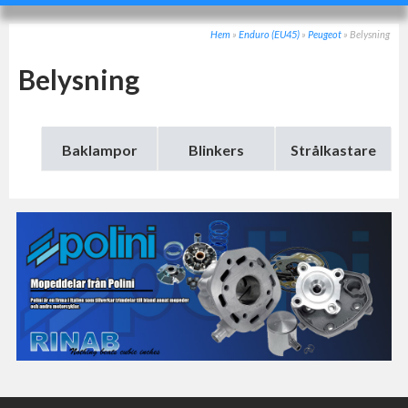
Hem
»
Enduro (EU45)
»
Peugeot
»
Belysning
Belysning
Baklampor
Blinkers
Strålkastare