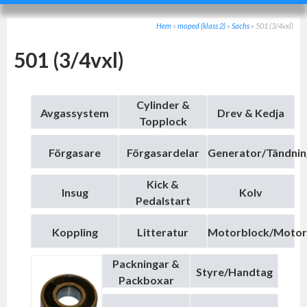
Hem
»
moped (klass 2)
»
Sachs
»
501 (3/4vxl)
501 (3/4vxl)
Cylinder &
Avgassystem
Drev & Kedja
Topplock
Förgasare
Förgasardelar
Generator/Tändnin
Kick &
Insug
Kolv
Pedalstart
Koppling
Litteratur
Motorblock/Motor
Packningar &
Styre/Handtag
Packboxar