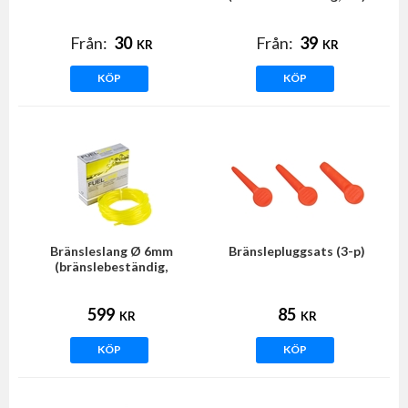
Från:
30
Från:
39
KR
KR
KÖP
KÖP
Bränsleslang Ø 6mm
Bränslepluggsats (3-p)
(bränslebeständig,
transparent, Gul)
599
85
KR
KR
KÖP
KÖP