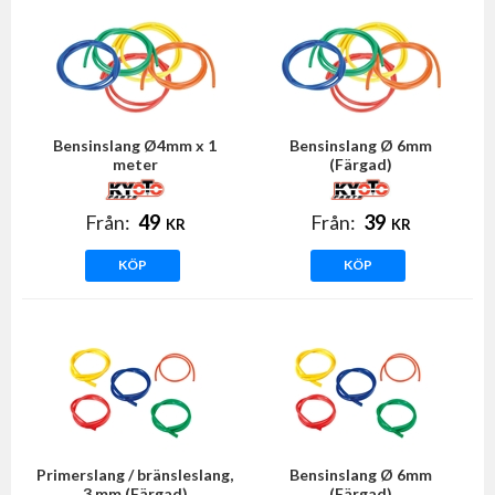
Bensinslang Ø4mm x 1
Bensinslang Ø 6mm
meter
(Färgad)
Från:
49
Från:
39
KR
KR
KÖP
KÖP
Primerslang / bränsleslang,
Bensinslang Ø 6mm
3 mm (Färgad)
(Färgad)