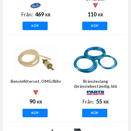
Från:
469
110
KR
KR
KÖP
KÖP
Bensinfilterset, OMG/Bihr
Bränsleslang
(bränslebeständig, blå
transparent)
90
Från:
55
KR
KR
KÖP
KÖP