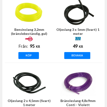
Bensinslang 3,2mm
Oljeslang 3 x 5mm (Svart) 1
(bränslebeständig, gul)
meter
TYGON
Från:
95
49
KR
KR
KÖP
BEVAKA
Oljeslang 2 x 4,5mm (Svart)
Bränsleslang 4,8x9mm
1 meter
Conti - Violett