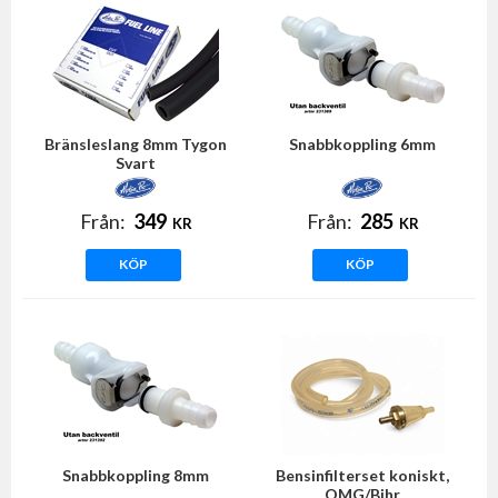
Bränsleslang 8mm Tygon
Snabbkoppling 6mm
Svart
Från:
349
Från:
285
KR
KR
KÖP
KÖP
Snabbkoppling 8mm
Bensinfilterset koniskt,
OMG/Bihr