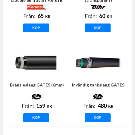
Double Skin Svart ARIETE
(transparent)
Från:
65
Från:
60
KR
KR
KÖP
KÖP
Bränsleslang GATES (6mm)
Invändig tankslang GATES
Från:
159
Från:
480
KR
KR
KÖP
KÖP