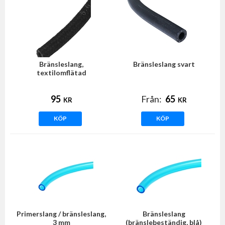
Bränsleslang,
Bränsleslang svart
textilomflätad
95
Från:
65
KR
KR
KÖP
KÖP
Primerslang / bränsleslang,
Bränsleslang
3 mm
(bränslebeständig, blå)