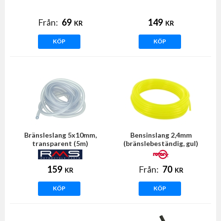
EASYBOOST
Från:
69
149
KR
KR
KÖP
KÖP
Bränsleslang 5x10mm,
Bensinslang 2,4mm
transparent (5m)
(bränslebeständig, gul)
TYGON
159
Från:
70
KR
KR
KÖP
KÖP