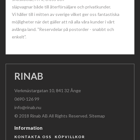
släpvagnar både till återförsäljare och privatkunder.
Vi håller till i mitten av sverige vilket ger oss fantastiska
möjligheter när det gäller att nå alla våra kunder i vårt
avlånga land. "Reservdelar på postorder - snabbt och
enkelt".
RINAB
Verkmästargatan 10, 841 32 Ånge
0690-126 99
info@rinab.nu
© 2018 Rinab AB All Rights Reserved.
Sitemap
Information
KONTAKTA OSS
KÖPVILLKOR