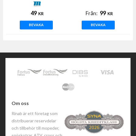
49
Från:
99
KR
KR
BEVAKA
BEVAKA
Om oss
Rinab är ett företag som
distribuerar reservdelar
och tillbehör till mopeder,
snöskotrar, ATV, cross och