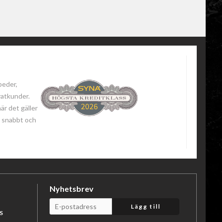
peder,
vatkunder.
när det gäller
 - snabbt och
Nyhetsbrev
Lägg till
S