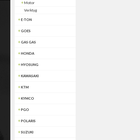
Motor
Verktyg
E-TON
GOES
GAS GAS
HONDA
HYOSUNG
KAWASAKI
KTM
KYMCO
PGO
POLARIS
SUZUKI