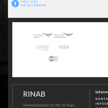
FÖLJ OSS
PÅ FACEBOOK
RINAB
Inform
KONTA
INTEG
Verkmästargatan 10, 841 32 Ånge