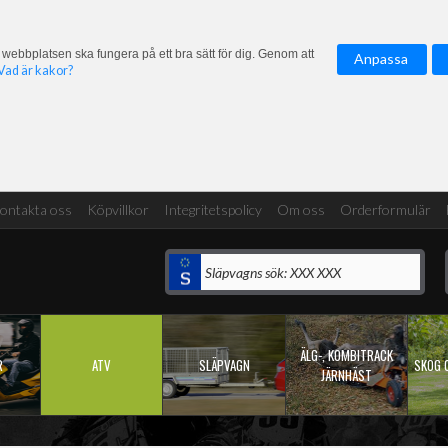
 webbplatsen ska fungera på ett bra sätt för dig. Genom att
Anpassa
Vad är kakor?
ontakta oss
Köpvillkor
Integritetspolicy
Om oss
Orderformulär
ÄLG-, KOMBITRACK
R
ATV
SLÄPVAGN
SKOG 
JÄRNHÄST