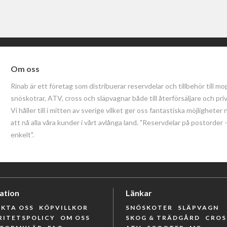
Om oss
Rinab är ett företag som distribuerar reservdelar och tillbehör till mo
snöskotrar, ATV, cross och släpvagnar både till återförsäljare och pri
Vi håller till i mitten av sverige vilket ger oss fantastiska möjligheter 
att nå alla våra kunder i vårt avlånga land. "Reservdelar på postorder
enkelt".
ation
Länkar
KTA OSS
KÖPVILLKOR
SNÖSKOTER
SLÄPVAGN
RITETSPOLICY
OM OSS
SKOG & TRÄDGÅRD
CROS