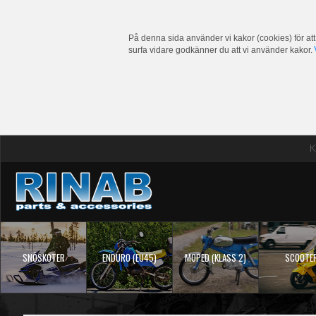
På denna sida använder vi kakor (cookies) för att
surfa vidare godkänner du att vi använder kakor.
K
SNÖSKOTER
ENDURO (EU45)
MOPED (KLASS 2)
SCOOTE