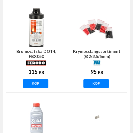
Bromsvätska DOT4,
Krympsslangssortiment
FBX050
(Ø2/3,5/5mm)
115
95
KR
KR
KÖP
KÖP