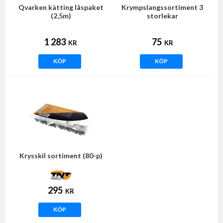
Qvarken kätting låspaket
Krympslangssortiment 3
(2,5m)
storlekar
1 283
75
KR
KR
KÖP
KÖP
Krysskil sortiment (80-p)
295
KR
KÖP