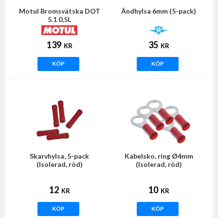
Motul Bromsvätska DOT
Ändhylsa 6mm (5-pack)
5.1 0,5L
139
35
KR
KR
KÖP
KÖP
Skarvhylsa, 5-pack
Kabelsko, ring Ø4mm
(Isolerad, röd)
(Isolerad, röd)
12
10
KR
KR
KÖP
KÖP