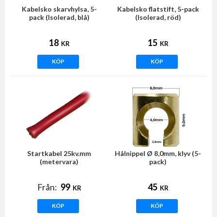
Kabelsko skarvhylsa, 5-
Kabelsko flatstift, 5-pack
pack (Isolerad, blå)
(Isolerad, röd)
18
15
KR
KR
KÖP
KÖP
Startkabel 25kv.mm
Hålnippel Ø 8,0mm, klyv (5-
(metervara)
pack)
Från:
99
45
KR
KR
KÖP
KÖP