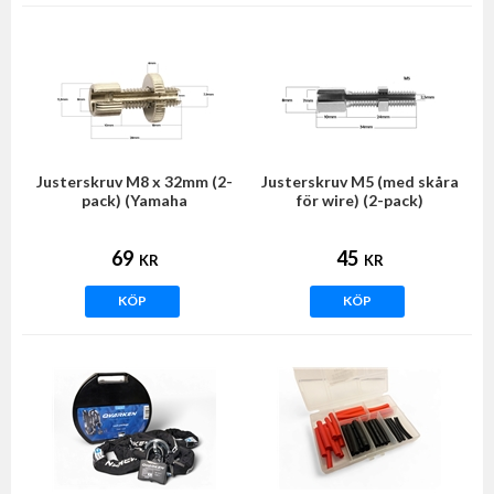
Justerskruv M8 x 32mm (2-
Justerskruv M5 (med skåra
pack) (Yamaha
för wire) (2-pack)
FS1DX/Universal)
69
45
KR
KR
KÖP
KÖP