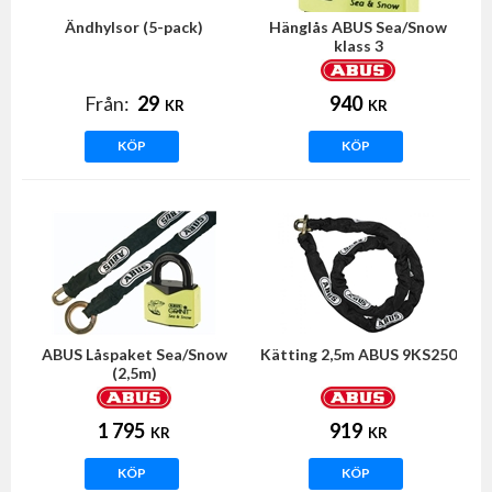
Ändhylsor (5-pack)
Hänglås ABUS Sea/Snow
klass 3
Från:
29
940
KR
KR
KÖP
KÖP
ABUS Låspaket Sea/Snow
Kätting 2,5m ABUS 9KS250
(2,5m)
1 795
919
KR
KR
KÖP
KÖP