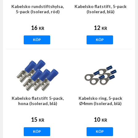
Kabelsko rundstiftshylsa,
Kabelsko flatstift, 5-pack
5-pack (Isolerad, röd)
(Isolerad, blå)
16
12
KR
KR
KÖP
KÖP
Kabelsko flatstift 5-pack,
Kabelsko ring, 5-pack
hona (Isolerad, blå)
Ø4mm (Isolerad, blå)
15
10
KR
KR
KÖP
KÖP