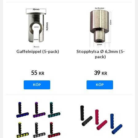
Gaffelnippel (5-pack)
Stopphylsa Ø 6,3mm (5-
pack)
55
39
KR
KR
KÖP
KÖP