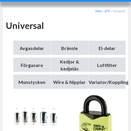
Hem
»
ATV
»
Universal
Universal
Avgasdelar
Bränsle
El-delar
Kedjor &
Förgasare
Luftfilter
kedjelås
Munstycken
Wire & Nipplar
Variator/Koppling