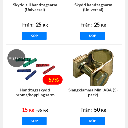
Skydd till handtagsarm
Skydd handtagsarm
(Universal)
(Universal)
Från:
25
Från:
25
KR
KR
KÖP
KÖP
-57%
Handtagsskydd
Slangklamma Mini ABA (5-
broms/kopplingsarm
pack)
15
Från:
50
KR
35
KR
KR
KÖP
KÖP