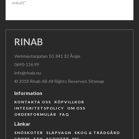
enkelt".
RINAB
Verkmästargatan 10, 841 32 Ånge
0690-126 99
info@rinab.nu
© 2018 Rinab AB All Rights Reserved.
Sitemap
Information
KONTAKTA OSS
KÖPVILLKOR
INTEGRITETSPOLICY
OM OSS
ORDERFORMULÄR
FAQ
Länkar
SNÖSKOTER
SLÄPVAGN
SKOG & TRÄDGÅRD
CROSS
ATV
SCOOTER
MC