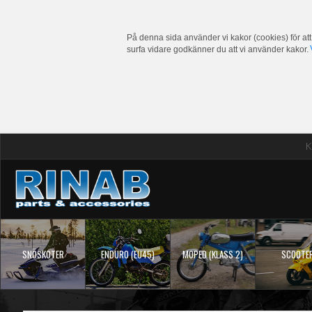
På denna sida använder vi kakor (cookies) för att
surfa vidare godkänner du att vi använder kakor.
K
SNÖSKOTER
ENDURO (EU45)
MOPED (KLASS 2)
SCOOTE