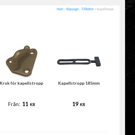
Hem
»
Släpvagn
»
Tillbehör
»
Kapellstopp
Krok för kapellstropp
Kapellstropp 185mm
Från:
11
19
KR
KR