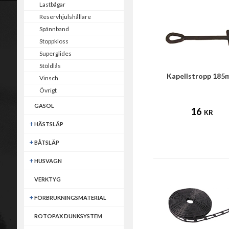
Lastbågar
Reservhjulshållare
Spännband
Stoppkloss
Superglides
Stöldlås
Kapellstropp 18
Vinsch
Övrigt
GASOL
16
KR
HÄSTSLÄP
BÅTSLÄP
HUSVAGN
VERKTYG
FÖRBRUKNINGSMATERIAL
ROTOPAX DUNKSYSTEM