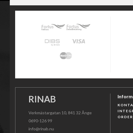
RINAB
Inform
KONTA
INTEG
Verkmästargatan 10, 841 32 Ånge
ORDE
0690-126 99
info@rinab.nu