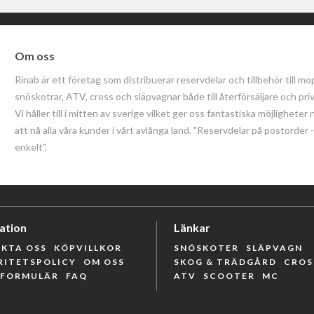
Om oss
Rinab är ett företag som distribuerar reservdelar och tillbehör till mo
snöskotrar, ATV, cross och släpvagnar både till återförsäljare och pri
Vi håller till i mitten av sverige vilket ger oss fantastiska möjligheter 
att nå alla våra kunder i vårt avlånga land. "Reservdelar på postorder
enkelt".
ation
Länkar
KTA OSS
KÖPVILLKOR
SNÖSKOTER
SLÄPVAGN
RITETSPOLICY
OM OSS
SKOG & TRÄDGÅRD
CROS
RFORMULÄR
FAQ
ATV
SCOOTER
MC