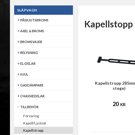
SLÄPVAGN
PÅSKJUTSBROMS
Kapellstopp
AXEL & BROMS
BROMSVAJER
BELYSNING
EL-DELAR
HJUL
Kapellstropp 285mm
GASDÄMPARE
stege)
CHASSIEDELAR
20
KR
TILLBEHÖR
Förvaring
Kapell/Lastnät
Kapellstropp