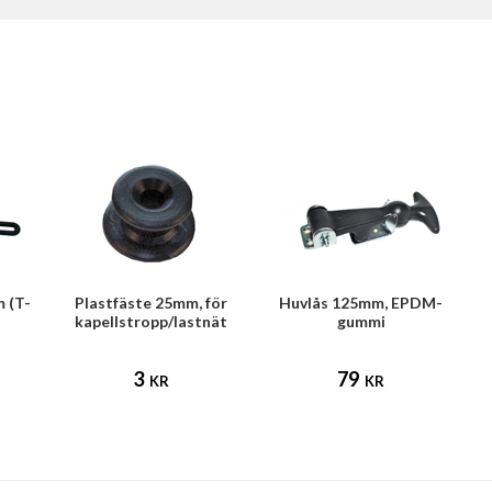
 (T-
Plastfäste 25mm, för
Huvlås 125mm, EPDM-
kapellstropp/lastnät
gummi
3
79
KR
KR