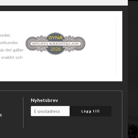
peder,
vatkunder.
när det gäller
 - snabbt och
Nyhetsbrev
Lägg till
S