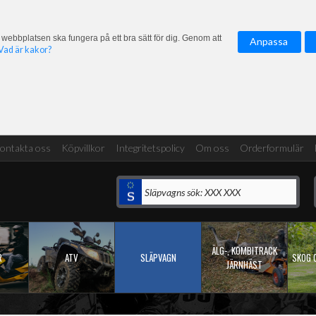
 webbplatsen ska fungera på ett bra sätt för dig. Genom att
Anpassa
Vad är kakor?
ontakta oss
Köpvillkor
Integritetspolicy
Om oss
Orderformulär
ÄLG-, KOMBITRACK
R
ATV
SLÄPVAGN
SKOG 
JÄRNHÄST