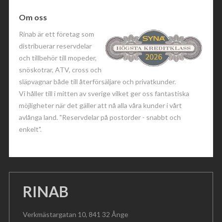
Om oss
Rinab är ett företag som
distribuerar reservdelar
och tillbehör till mopeder,
snöskotrar, ATV, cross och
släpvagnar både till återförsäljare och privatkunder.
Vi håller till i mitten av sverige vilket ger oss fantastiska
möjligheter när det gäller att nå alla våra kunder i vårt
avlånga land. "Reservdelar på postorder - snabbt och
enkelt".
RINAB
Verkmästargatan 10, 841 32 Ånge