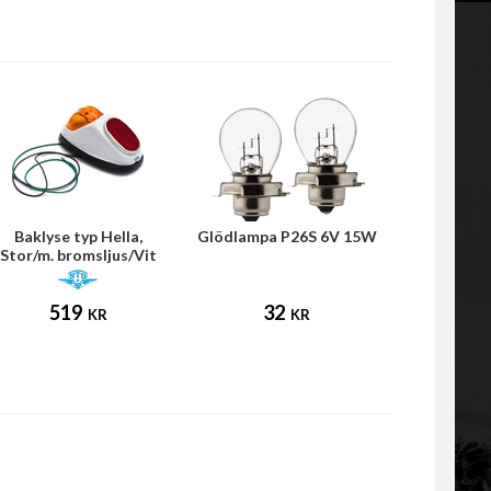
Baklyse typ Hella,
Glödlampa P26S 6V 15W
Stor/m. bromsljus/Vit
NTS
519
32
KR
KR