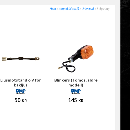
Hem
»
moped (klass 2)
»
Universal
»
Belysning
Ljusmotstånd 6 V för
Blinkers (Tomos, äldre
bakljus
modell)
50
145
KR
KR