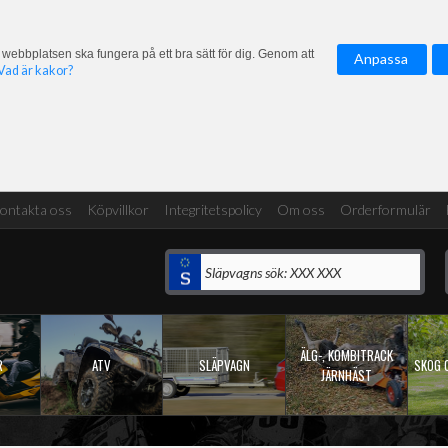
 webbplatsen ska fungera på ett bra sätt för dig. Genom att
Anpassa
Vad är kakor?
ontakta oss
Köpvillkor
Integritetspolicy
Om oss
Orderformulär
ÄLG-, KOMBITRACK
R
ATV
SLÄPVAGN
SKOG 
JÄRNHÄST