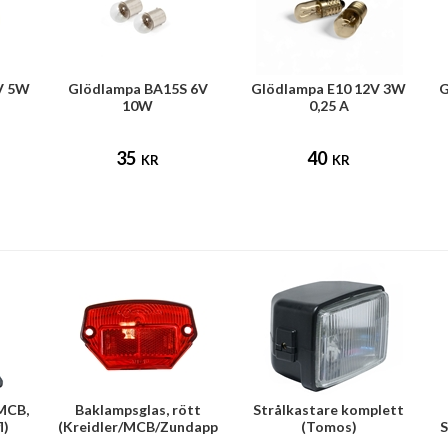
V 5W
Glödlampa BA15S 6V
Glödlampa E10 12V 3W
G
10W
0,25 A
35
40
KR
KR
MCB,
Baklampsglas, rött
Strålkastare komplett
l)
(Kreidler/MCB/Zundapp
(Tomos)
S
mfl)