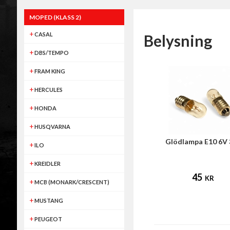
MOPED (KLASS 2)
CASAL
Belysning
DBS/TEMPO
FRAM KING
HERCULES
HONDA
HUSQVARNA
Glödlampa E10 6V
ILO
KREIDLER
45
KR
MCB (MONARK/CRESCENT)
MUSTANG
PEUGEOT