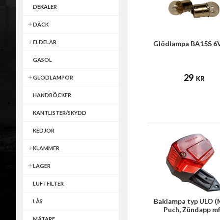
DEKALER
DÄCK
ELDELAR
Glödlampa BA15S 6
GASOL
29
GLÖDLAMPOR
KR
HANDBÖCKER
KANTLISTER/SKYDD
KEDJOR
KLAMMER
LAGER
LUFTFILTER
Baklampa typ ULO (
LÅS
Puch, Zündapp mf
MÄTARE