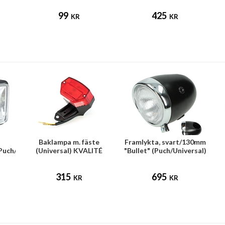
99
425
KR
KR
Baklampa m. fäste
Framlykta, svart/130mm
Puch/Tomos/Universal)
(Universal) KVALITÉ
"Bullet" (Puch/Universal)
315
695
KR
KR