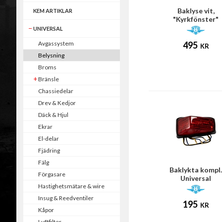
Baklyse vit,
KEM ARTIKLAR
"Kyrkfönster"
(MCB/Crescent mf
UNIVERSAL
Avgassystem
495
KR
Belysning
Broms
Bränsle
Chassiedelar
Drev & Kedjor
Däck & Hjul
Ekrar
El-delar
Fjädring
Fälg
Baklykta kompl
Förgasare
Universal
Hastighetsmätare & wire
Insug & Reedventiler
195
KR
Kåpor
Luftfilter