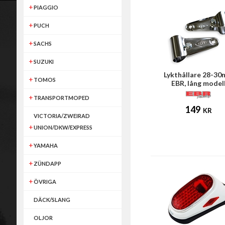
PIAGGIO
PUCH
SACHS
SUZUKI
Lykthållare 28-3
TOMOS
EBR, lång model
(Puch/Tomos/Univer
TRANSPORTMOPED
149
KR
VICTORIA/ZWEIRAD
UNION/DKW/EXPRESS
YAMAHA
ZÜNDAPP
ÖVRIGA
DÄCK/SLANG
OLJOR