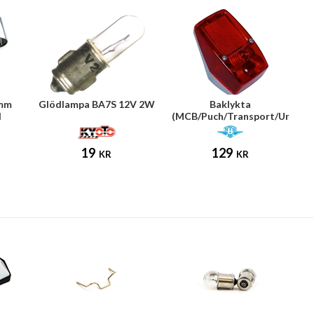
0mm
Glödlampa BA7S 12V 2W
Baklykta
l
(MCB/Puch/Transport/Univers
sal)
19
129
KR
KR