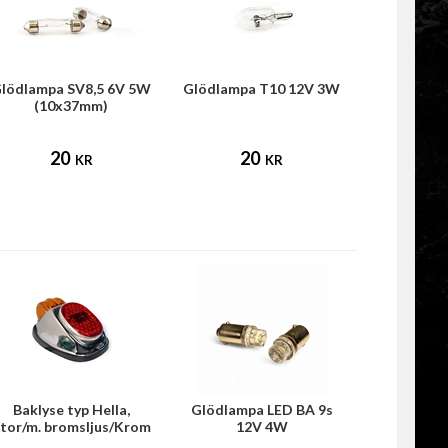
lödlampa SV8,5 6V 5W
Glödlampa T10 12V 3W
(10x37mm)
20
20
KR
KR
Baklyse typ Hella,
Glödlampa LED BA 9s
tor/m. bromsljus/Krom
12V 4W