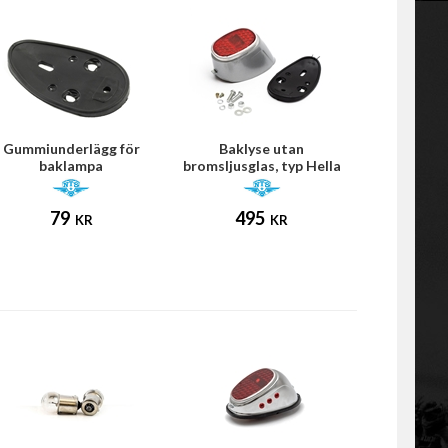
Gummiunderlägg för
Baklyse utan
al)
baklampa
bromsljusglas, typ Hella
(Puch/Zündapp)
(Universal)
79
495
KR
KR