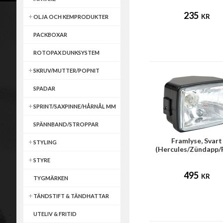
235
KR
OLJA OCH KEMPRODUKTER
PACKBOXAR
ROTOPAX DUNKSYSTEM
SKRUV/MUTTER/POPNIT
SPADAR
SPRINT/SAXPINNE/HÅRNÅL MM
SPÄNNBAND/STROPPAR
Framlyse, Svart
STYLING
(Hercules/Zündapp/
STYRE
495
KR
TYGMÄRKEN
TÄNDSTIFT & TÄNDHATTAR
UTELIV & FRITID