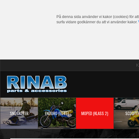
På denna sida använder vi kakor (cookies) för att
surfa vidare godkänner du att vi använder kakor.
K
SNÖSKOTER
ENDURO (EU45)
MOPED (KLASS 2)
SCOOTE