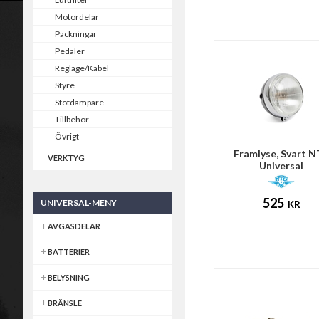
Motordelar
Packningar
Pedaler
Reglage/Kabel
Styre
Stötdämpare
Tillbehör
Övrigt
Framlyse, Svart 
VERKTYG
Universal
525
UNIVERSAL-MENY
KR
AVGASDELAR
BATTERIER
BELYSNING
BRÄNSLE