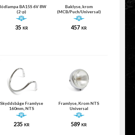
lödlampa BA15S 6V 8W
Baklyse, krom
(2-p)
(MCB/Puch/Universal)
35
457
KR
KR
Skyddsbåge Framlyse
Framlyse, Krom NTS
160mm, NTS
Universal
235
589
KR
KR