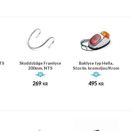
NTS
Skyddsbåge Framlyse
Baklyse typ Hella,
200mm, NTS
Stor/m. bromsljus/Krom
NTS
269
495
KR
KR