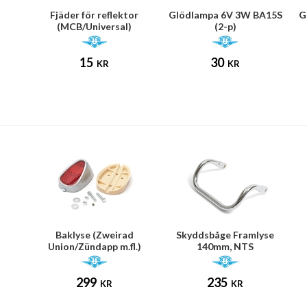
Fjäder för reflektor
Glödlampa 6V 3W BA15S
G
(MCB/Universal)
(2-p)
l)
15
30
KR
KR
.
Baklyse (Zweirad
Skyddsbåge Framlyse
Union/Zündapp m.fl.)
140mm, NTS
299
235
KR
KR