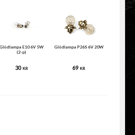
Glödlampa E10 6V 5W
Glödlampa P26S 6V 20W
(2-p)
30
69
KR
KR