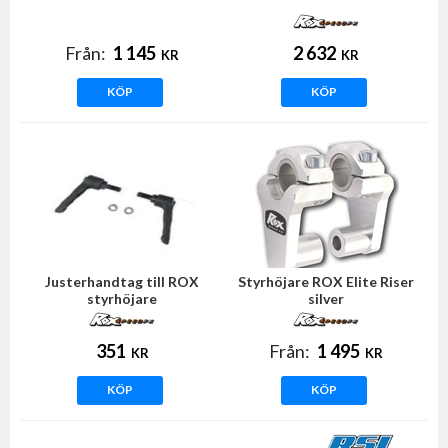
Från:
1 145
2 632
KR
KR
KÖP
KÖP
Justerhandtag till ROX
Styrhöjare ROX Elite Riser
styrhöjare
silver
351
Från:
1 495
KR
KR
KÖP
KÖP