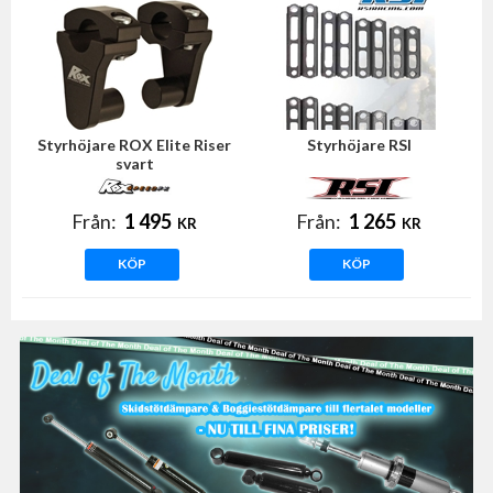
Styrhöjare ROX Elite Riser
Styrhöjare RSI
svart
Från:
1 495
Från:
1 265
KR
KR
KÖP
KÖP