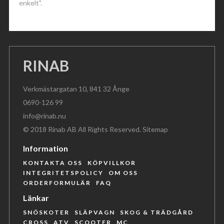
enkelt".
RINAB
Verkmästargatan 10, 841 32 Ånge
0690-126 99
info@rinab.nu
© 2018 Rinab AB All Rights Reserved.
Sitemap
Information
KONTAKTA OSS
KÖPVILLKOR
INTEGRITETSPOLICY
OM OSS
ORDERFORMULÄR
FAQ
Länkar
SNÖSKOTER
SLÄPVAGN
SKOG & TRÄDGÅRD
CROSS
ATV
SCOOTER
MC