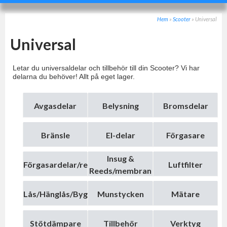
Hem
»
Scooter
»
Universal
Universal
Letar du universaldelar och tillbehör till din Scooter? Vi har
delarna du behöver! Allt på eget lager.
Avgasdelar
Belysning
Bromsdelar
Bränsle
El-delar
Förgasare
Insug &
Förgasardelar/repsatser
Luftfilter
Reeds/membran
Lås/Hänglås/Bygellås
Munstycken
Mätare
Stötdämpare
Tillbehör
Verktyg