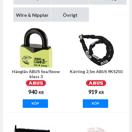
Wire & Nipplar
Övrigt
Hänglås ABUS Sea/Snow
Kätting 2,5m ABUS 9KS250
klass 3
940
919
KR
KR
KÖP
KÖP