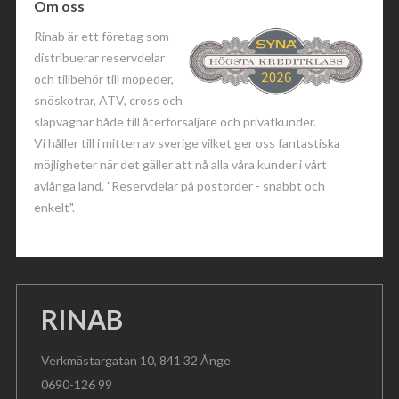
Om oss
Rinab är ett företag som
distribuerar reservdelar
och tillbehör till mopeder,
snöskotrar, ATV, cross och
släpvagnar både till återförsäljare och privatkunder.
Vi håller till i mitten av sverige vilket ger oss fantastiska
möjligheter när det gäller att nå alla våra kunder i vårt
avlånga land. "Reservdelar på postorder - snabbt och
enkelt".
RINAB
Verkmästargatan 10, 841 32 Ånge
0690-126 99