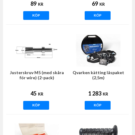
89
69
KR
KR
KÖP
KÖP
Justerskruv M5 (med skåra
Qvarken kätting låspaket
för wire) (2-pack)
(2,5m)
45
1 283
KR
KR
KÖP
KÖP