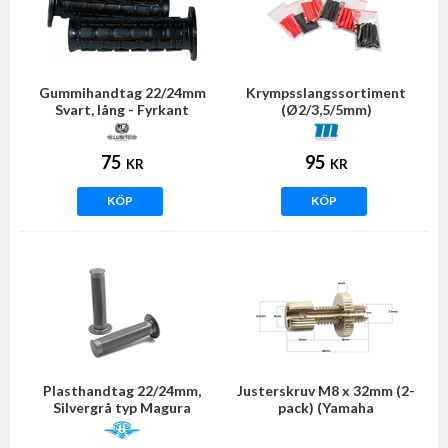
Gummihandtag 22/24mm
Krympsslangssortiment
Svart, lång - Fyrkant
(Ø2/3,5/5mm)
75
95
KR
KR
KÖP
KÖP
Plasthandtag 22/24mm,
Justerskruv M8 x 32mm (2-
Silvergrå typ Magura
pack) (Yamaha
FS1DX/Universal)