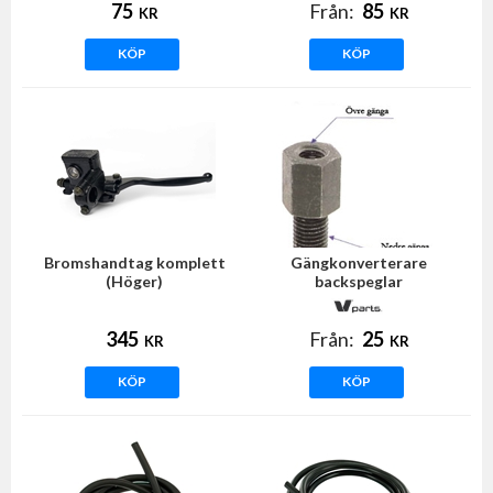
75
Från:
85
KR
KR
KÖP
KÖP
Bromshandtag komplett
Gängkonverterare
(Höger)
backspeglar
345
Från:
25
KR
KR
KÖP
KÖP