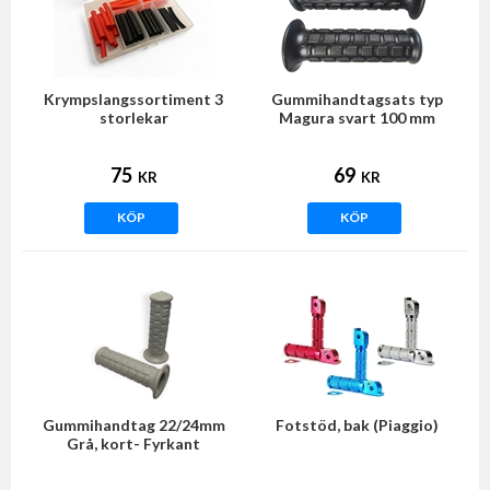
Krympslangssortiment 3
Gummihandtagsats typ
storlekar
Magura svart 100 mm
22/24mm (Lusito)
75
69
KR
KR
KÖP
KÖP
Gummihandtag 22/24mm
Fotstöd, bak (Piaggio)
Grå, kort- Fyrkant