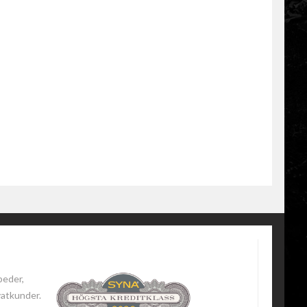
peder,
vatkunder.