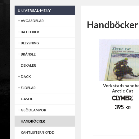
UNIVERSAL-MENY
AVGASDELAR
Handböcker
BATTERIER
BELYSNING
BRÄNSLE
DEKALER
DÄCK
Verkstadshandb
ELDELAR
Arctic Cat
GASOL
395
KR
GLÖDLAMPOR
HANDBÖCKER
KANTLISTER/SKYDD