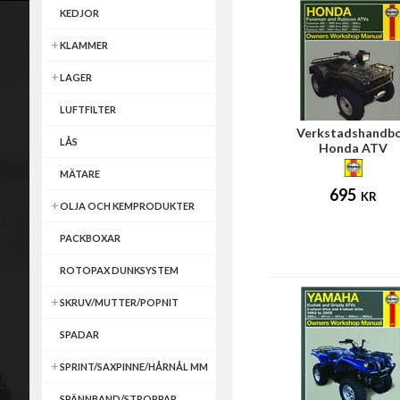
KEDJOR
KLAMMER
LAGER
LUFTFILTER
Verkstadshandb
LÅS
Honda ATV
MÄTARE
695
KR
OLJA OCH KEMPRODUKTER
PACKBOXAR
ROTOPAX DUNKSYSTEM
SKRUV/MUTTER/POPNIT
SPADAR
SPRINT/SAXPINNE/HÅRNÅL MM
SPÄNNBAND/STROPPAR