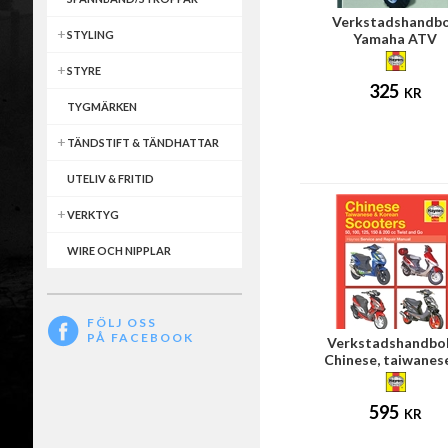
Verkstadshandb
STYLING
Yamaha ATV
STYRE
325
KR
TYGMÄRKEN
TÄNDSTIFT & TÄNDHATTAR
UTELIV & FRITID
VERKTYG
WIRE OCH NIPPLAR
FÖLJ OSS
PÅ FACEBOOK
Verkstadshandbo
Chinese, taiwanes
korean scooter
595
KR