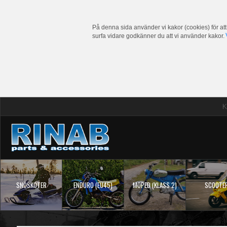
På denna sida använder vi kakor (cookies) för att
surfa vidare godkänner du att vi använder kakor.
K
SNÖSKOTER
ENDURO (EU45)
MOPED (KLASS 2)
SCOOTE