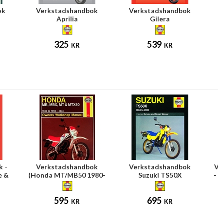
ok
Verkstadshandbok
Verkstadshandbok
Aprilia
Gilera
325
539
KR
KR
k -
Verkstadshandbok
Verkstadshandbok
V
e &
(Honda MT/MB50 1980-
Suzuki TS50X
-
s
1993)
595
695
KR
KR