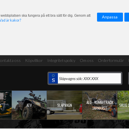
 webbplatsen ska fungera på ett bra sätt för dig. Genom att
Anpassa
Vad är kakor?
ontakta oss
Köpvillkor
Integritetspolicy
Om oss
Orderformulär
ÄLG-, KOMBITRACK
R
ATV
SLÄPVAGN
SKOG 
JÄRNHÄST