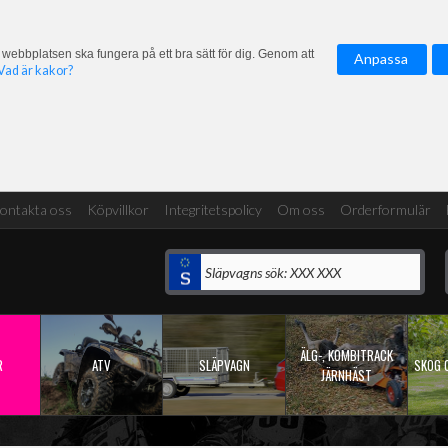
 webbplatsen ska fungera på ett bra sätt för dig. Genom att
Anpassa
Vad är kakor?
ontakta oss
Köpvillkor
Integritetspolicy
Om oss
Orderformulär
ÄLG-, KOMBITRACK
R
ATV
SLÄPVAGN
SKOG 
JÄRNHÄST