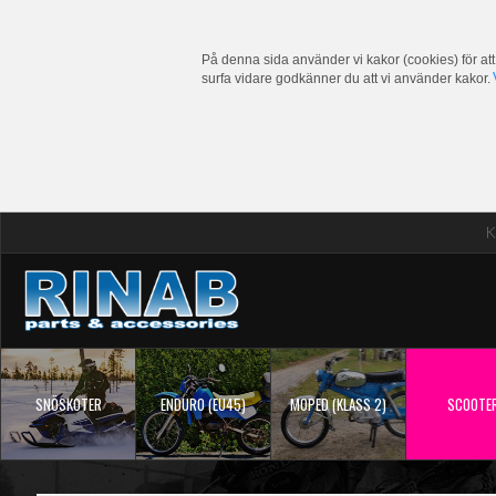
På denna sida använder vi kakor (cookies) för att
surfa vidare godkänner du att vi använder kakor.
K
SNÖSKOTER
ENDURO (EU45)
MOPED (KLASS 2)
SCOOTE