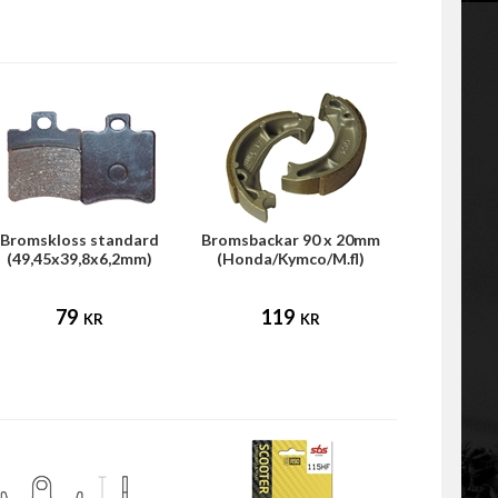
Bromskloss standard
Bromsbackar 90 x 20mm
(49,45x39,8x6,2mm)
(Honda/Kymco/M.fl)
79
119
KR
KR