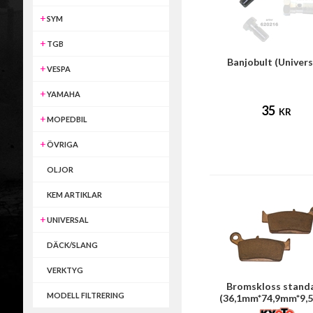
SYM
TGB
Banjobult (Univers
VESPA
YAMAHA
35
KR
MOPEDBIL
ÖVRIGA
OLJOR
KEM ARTIKLAR
UNIVERSAL
DÄCK/SLANG
VERKTYG
Bromskloss stand
MODELL FILTRERING
(36,1mm*74,9mm*9,