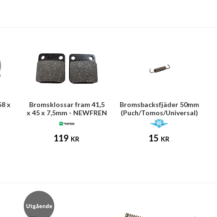
58 x
Bromsklossar fram 41,5
Bromsbacksfjäder 50mm
x 45 x 7,5mm - NEWFREN
(Puch/Tomos/Universal)
(Honda MB50)
119
15
KR
KR