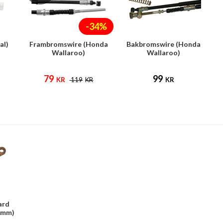
-34%
al)
Frambromswire (Honda
Bakbromswire (Honda
Wallaroo)
Wallaroo)
79
99
KR
119
KR
KR
ard
5mm)