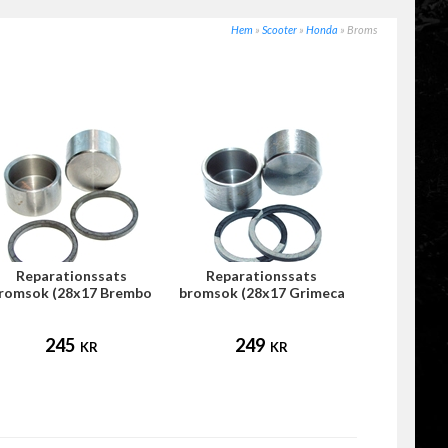
Hem
»
Scooter
»
Honda
»
Broms
Reparationssats
Reparationssats
romsok (28x17 Brembo
bromsok (28x17 Grimeca
bakbroms)
bakbroms)
245
249
KR
KR