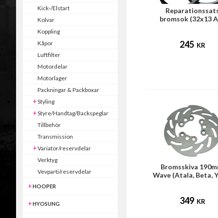
Kick-/Elstart
Reparationssat
bromsok (32x13 A
Kolvar
broms)
Koppling
245
Kåpor
KR
Luftfilter
Motordelar
Motorlager
Packningar & Packboxar
Styling
Styre/Handtag/Backspeglar
Tillbehör
Transmission
Variator/reservdelar
Verktyg
Bromsskiva 190m
Vevparti/reservdelar
Wave (Atala, Beta,
mfl)
HOOPER
349
KR
HYOSUNG