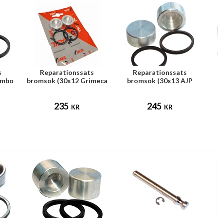
s
Reparationssats
Reparationssats
embo
bromsok (30x12 Grimeca
bromsok (30x13 AJP
frambroms)
frambroms)
235
245
KR
KR