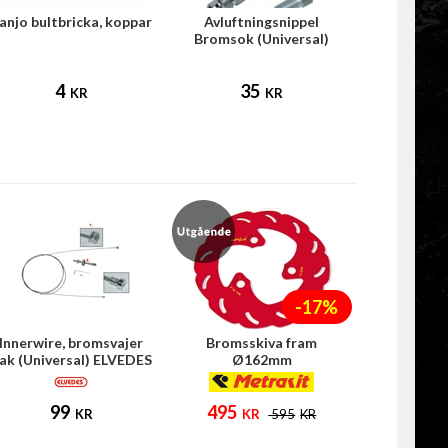
anjo bultbricka, koppar
Avluftningsnippel
Bromsok (Universal)
4
35
KR
KR
-17%
Innerwire, bromsvajer
Bromsskiva fram
ak (Universal) ELVEDES
Ø162mm
(Honda/Kymco)
99
495
KR
KR
595
KR