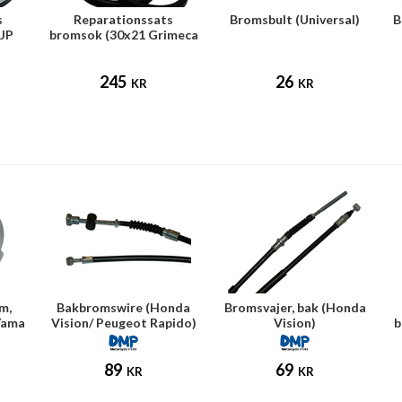
s
Reparationssats
Bromsbult (Universal)
B
JP
bromsok (30x21 Grimeca
bakbroms)
245
26
KR
KR
m,
Bakbromswire (Honda
Bromsvajer, bak (Honda
 Yama
Vision/ Peugeot Rapido)
Vision)
b
89
69
KR
KR