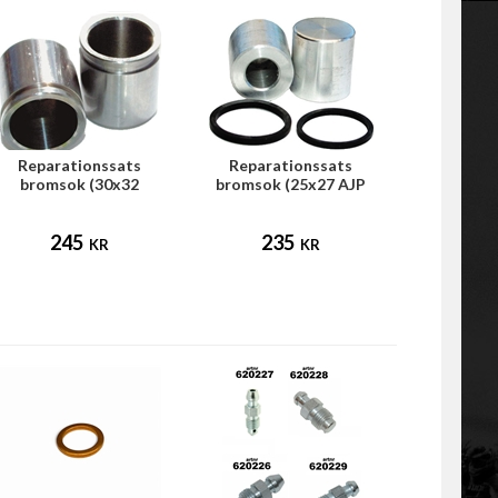
Reparationssats
Reparationssats
bromsok (30x32
bromsok (25x27 AJP
HengTong frambroms)
broms)
245
235
KR
KR