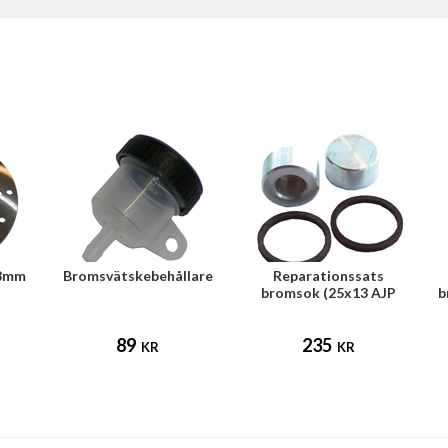
58mm
Bromsvätskebehållare
Reparationssats
bromsok (25x13 AJP
b
bakbroms)
89
235
KR
KR