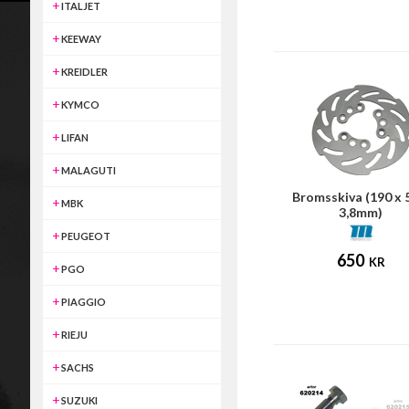
ITALJET
KEEWAY
KREIDLER
KYMCO
LIFAN
MALAGUTI
Bromsskiva (190 x 
MBK
3,8mm)
PEUGEOT
650
KR
PGO
PIAGGIO
RIEJU
SACHS
SUZUKI