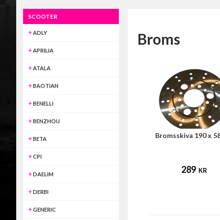
SCOOTER
ADLY
Broms
APRILIA
ATALA
BAOTIAN
BENELLI
BENZHOU
Bromsskiva 190 x 
BETA
CPI
289
KR
DAELIM
DERBI
GENERIC