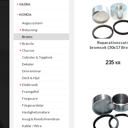
GILERA
HONDA
Avgassystem
Belysning
Broms
Reparationssat
Bränsle
bromsok (30x17 Br
Chassie
frambroms)
Cylinder & Topplock
235
KR
Dekaler
Drivremmar
Däck & Hjul
Elektronik
Framgaffel
Förgasare
Förgasardelar
Hastighetsmätare
Insug & Reeds/membran
Kablar / Wire