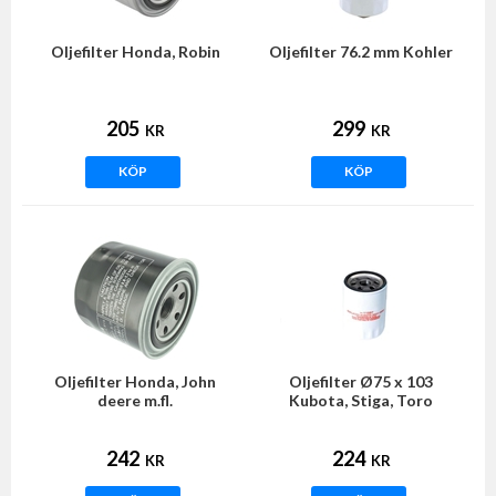
Oljefilter Honda, Robin
Oljefilter 76.2 mm Kohler
205
299
KR
KR
KÖP
KÖP
Oljefilter Honda, John
Oljefilter Ø75 x 103
deere m.fl.
Kubota, Stiga, Toro
242
224
KR
KR