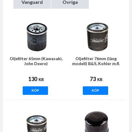
Vanguard
Övriga
Oljefilter 65mm (Kawasaki,
Oljefilter 76mm (lång
John Deere)
modell) B&S, Kohler m.fl.
130
73
KR
KR
KÖP
KÖP