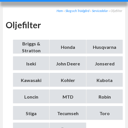
Hem
»
Skog och Trädgård
»
Servicedelar
»
Oljefilter
Oljefilter
Briggs &
Honda
Husqvarna
Stratton
Iseki
John Deere
Jonsered
Kawasaki
Kohler
Kubota
Loncin
MTD
Robin
Stiga
Tecumseh
Toro