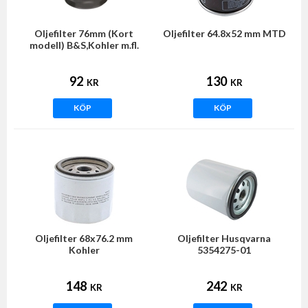
Oljefilter 76mm (Kort
Oljefilter 64.8x52 mm MTD
modell) B&S,Kohler m.fl.
92
130
KR
KR
KÖP
KÖP
Oljefilter 68x76.2 mm
Oljefilter Husqvarna
Kohler
5354275-01
148
242
KR
KR