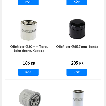
KÖP
KÖP
Oljefilter Ø80 mm Toro,
Oljefilter Ø65.7 mm Honda
John deere, Kubota
186
205
KR
KR
KÖP
KÖP