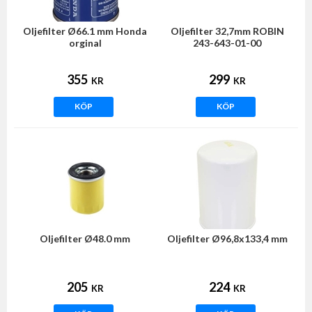
Oljefilter Ø66.1 mm Honda
Oljefilter 32,7mm ROBIN
orginal
243-643-01-00
355
299
KR
KR
KÖP
KÖP
Oljefilter Ø48.0 mm
Oljefilter Ø96,8x133,4 mm
205
224
KR
KR