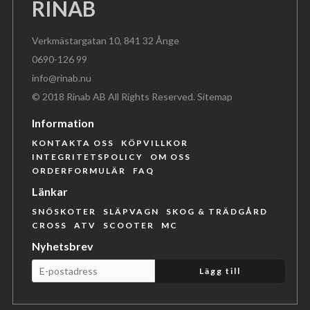
RINAB
Verkmästargatan 10, 841 32 Ånge
0690-126 99
info@rinab.nu
© 2018 Rinab AB All Rights Reserved.
Sitemap
Information
KONTAKTA OSS
KÖPVILLKOR
INTEGRITETSPOLICY
OM OSS
ORDERFORMULÄR
FAQ
Länkar
SNÖSKOTER
SLÄPVAGN
SKOG & TRÄDGÅRD
CROSS
ATV
SCOOTER
MC
Nyhetsbrev
Lägg till