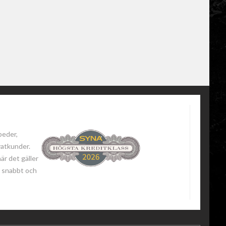
peder,
vatkunder.
när det gäller
 - snabbt och