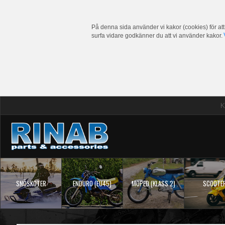
På denna sida använder vi kakor (cookies) för att
surfa vidare godkänner du att vi använder kakor.
K
SNÖSKOTER
ENDURO (EU45)
MOPED (KLASS 2)
SCOOTE