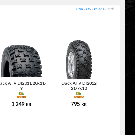
Hem
»
ATV
»
Polaris
»
Däck
äck ATV DI2011 20x11-
Däck ATV DI2012
9
21/7x10
1 249
795
KR
KR