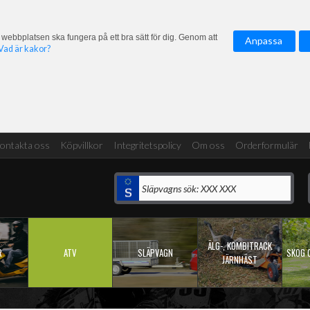
 webbplatsen ska fungera på ett bra sätt för dig. Genom att
Anpassa
Vad är kakor?
ontakta oss
Köpvillkor
Integritetspolicy
Om oss
Orderformulär
ÄLG-, KOMBITRACK
R
ATV
SLÄPVAGN
SKOG 
JÄRNHÄST