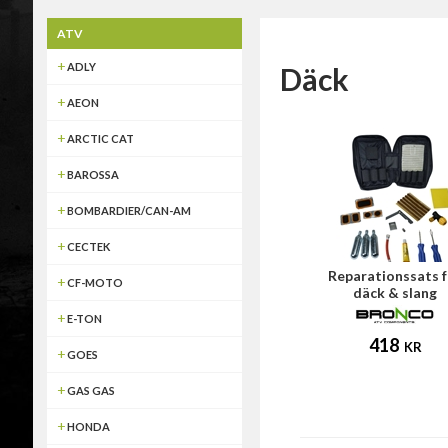
ATV
ADLY
Däck
AEON
ARCTIC CAT
BAROSSA
BOMBARDIER/CAN-AM
CECTEK
Reparationssats 
CF-MOTO
däck & slang
E-TON
418
KR
GOES
GAS GAS
HONDA