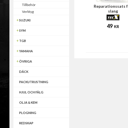
Tillbehör
Reparationssats 
slang
Verktyg
SUZUKI
49
KR
SYM
TGB
YAMAHA
ÖVRIGA
DÄCK
PACKUTRUSTNING
HJUL OCH FÄLG
OLJA & KEM
PLOGNING
REDSKAP