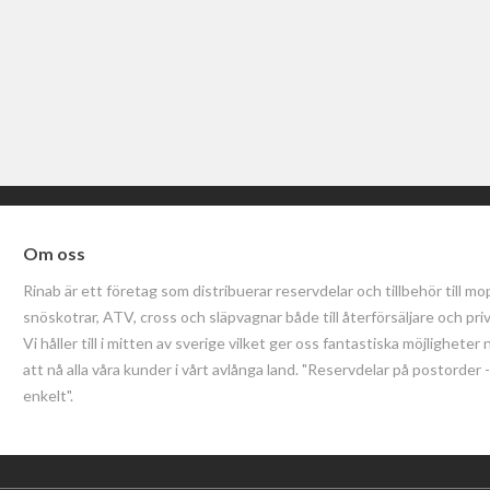
Om oss
Rinab är ett företag som distribuerar reservdelar och tillbehör till mo
snöskotrar, ATV, cross och släpvagnar både till återförsäljare och pri
Vi håller till i mitten av sverige vilket ger oss fantastiska möjligheter 
att nå alla våra kunder i vårt avlånga land. "Reservdelar på postorder
enkelt".