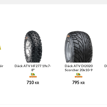
för
Däck ATV HF277 19x7-
Däck ATV DI2020
D
8"
Scorcher 20x10-9
710
795
KR
KR