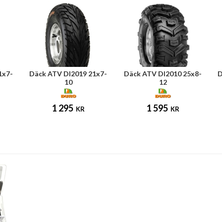
1x7-
Däck ATV DI2019 21x7-
Däck ATV DI2010 25x8-
D
10
12
1 295
1 595
KR
KR