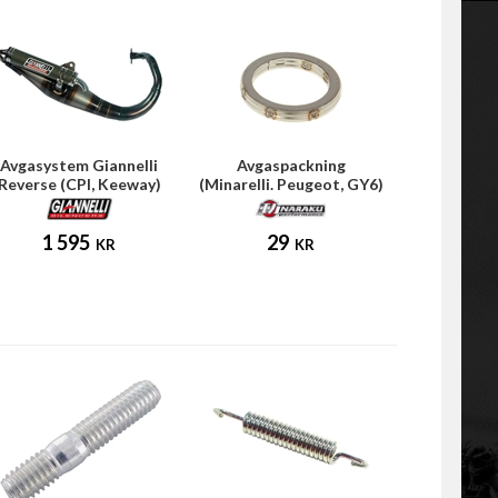
Avgasystem Giannelli
Avgaspackning
Reverse (CPI, Keeway)
(Minarelli. Peugeot, GY6)
1 595
29
KR
KR