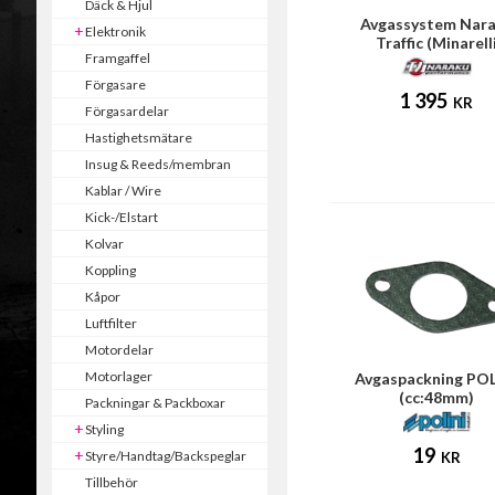
Däck & Hjul
Avgassystem Nar
Elektronik
Traffic (Minarell
Framgaffel
horisontell)
Förgasare
1 395
KR
Förgasardelar
Hastighetsmätare
Insug & Reeds/membran
Kablar / Wire
Kick-/Elstart
Kolvar
Koppling
Kåpor
Luftfilter
Motordelar
Motorlager
Avgaspackning POL
(cc:48mm)
Packningar & Packboxar
Styling
19
Styre/Handtag/Backspeglar
KR
Tillbehör