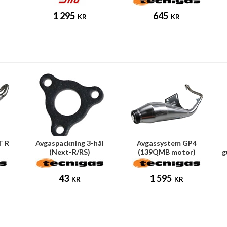
1 295
645
KR
KR
T R
Avgaspackning 3-hål
Avgassystem GP4
(Next-R/RS)
(139QMB motor)
g
43
1 595
KR
KR