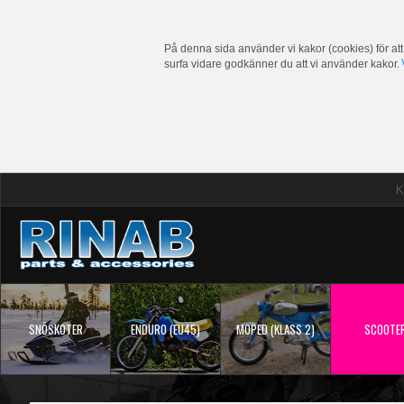
På denna sida använder vi kakor (cookies) för att
surfa vidare godkänner du att vi använder kakor.
K
SNÖSKOTER
ENDURO (EU45)
MOPED (KLASS 2)
SCOOTE