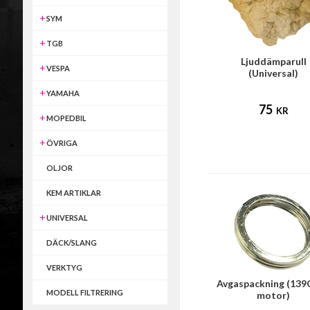
SYM
TGB
Ljuddämparull
VESPA
(Universal)
YAMAHA
75
KR
MOPEDBIL
ÖVRIGA
OLJOR
KEM ARTIKLAR
UNIVERSAL
DÄCK/SLANG
VERKTYG
Avgaspackning (13
MODELL FILTRERING
motor)