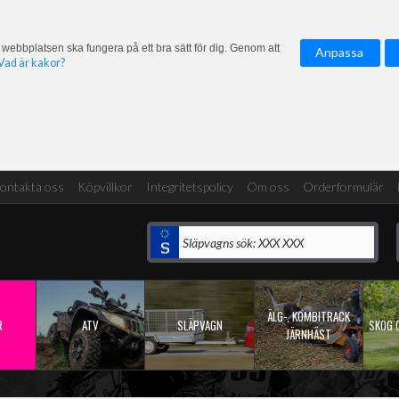
 webbplatsen ska fungera på ett bra sätt för dig. Genom att
Anpassa
Vad är kakor?
ontakta oss
Köpvillkor
Integritetspolicy
Om oss
Orderformulär
ÄLG-, KOMBITRACK
R
ATV
SLÄPVAGN
SKOG 
JÄRNHÄST