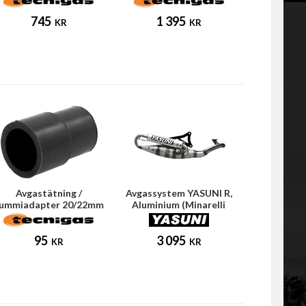
745
1 395
KR
KR
Avgastätning /
Avgassystem YASUNI R,
ummiadapter 20/22mm
Aluminium (Minarelli
(Tecnigas E-NOX)
horisontell)
95
3 095
KR
KR