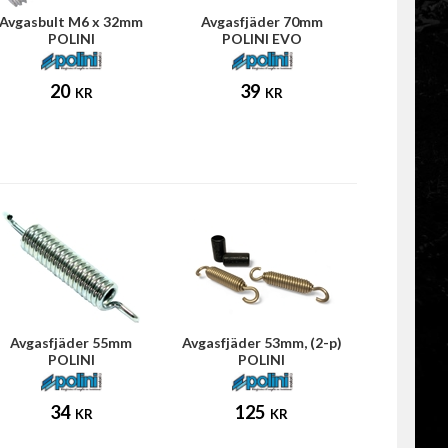
Avgasbult M6 x 32mm
Avgasfjäder 70mm
POLINI
POLINI EVO
20
39
KR
KR
Avgasfjäder 55mm
Avgasfjäder 53mm, (2-p)
POLINI
POLINI
34
125
KR
KR