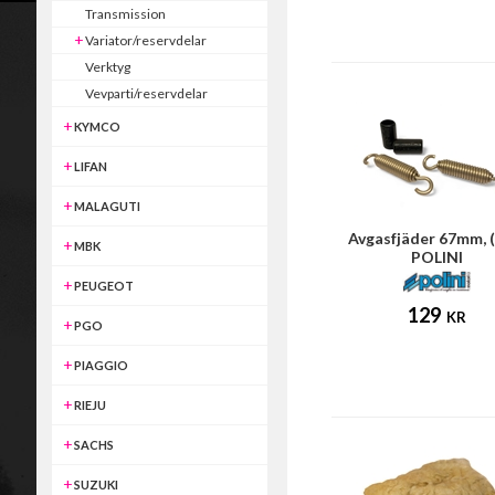
Transmission
Variator/reservdelar
Verktyg
Vevparti/reservdelar
KYMCO
LIFAN
MALAGUTI
Avgasfjäder 67mm, (
MBK
POLINI
PEUGEOT
129
KR
PGO
PIAGGIO
RIEJU
SACHS
SUZUKI