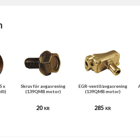
m
5 x
Skruv för avgasrening
EGR-ventil/avgasrening
lli)
(139QMB motor)
(139QMB motor)
20
285
KR
KR