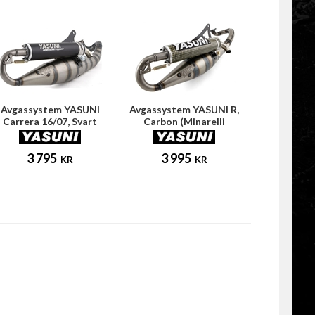
Avgassystem YASUNI
Avgassystem YASUNI R,
Carrera 16/07, Svart
Carbon (Minarelli
(Minarelli horisontell)
horisontell)
3 795
3 995
KR
KR