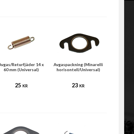
Avgas/Returfjäder 14 x
Avgaspackning (Minarelli
60 mm (Universal)
horisontell/Universal)
25
23
KR
KR