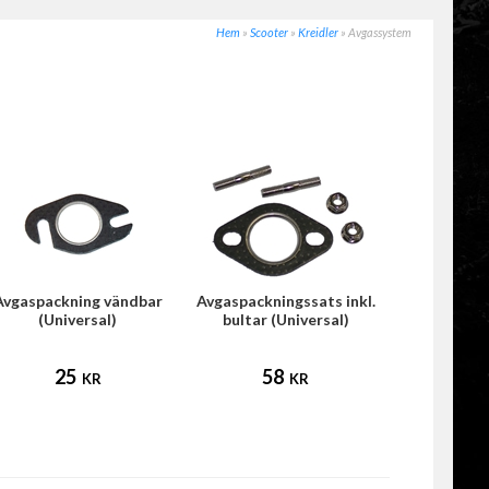
Hem
»
Scooter
»
Kreidler
»
Avgassystem
Avgaspackning vändbar
Avgaspackningssats inkl.
(Universal)
bultar (Universal)
25
58
KR
KR