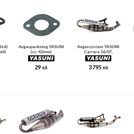
Std)
Avgaspackning YASUNI
Avgassystem YASUNI
lli
(cc: 42mm)
Carrera 16/07,
Aluminium (Minarelli
horisontell)
29
3 795
KR
KR