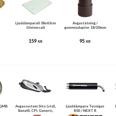
Ljuddämparull 38x63cm
Avgastätning /
(Universal)
gummiadapter 18/20mm
159
95
KR
KR
9QMB
Avgassystem Sito (std),
Ljuddämpare Tecnigas
Benelli, CPI, Generic,
RSII / NEXT R
Keeway