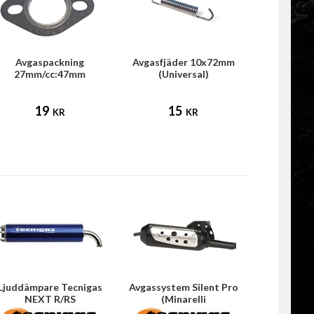
Avgaspackning
Avgasfjäder 10x72mm
27mm/cc:47mm
(Universal)
(Universal)
19
15
KR
KR
Ljuddämpare Tecnigas
Avgassystem Silent Pro
NEXT R/RS
(Minarelli
liggande/horisontell)