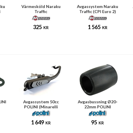
aku
Värmesköld Naraku
Avgassystem Naraku
i
Traffic
Traffic (CPI Euro 2)
325
1 565
KR
KR
INI
Avgassystem 50cc
Avgasbussning Ø20-
POLINI (Minarelli
22mm POLINI
horisontell)
1 649
95
KR
KR