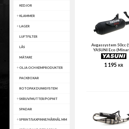
KEDJOR
KLAMMER
LAGER
LUFTFILTER
Avgassystem 50cc (
LÅS
YASUNI Eco (Minare
horisontell)
MÄTARE
1 195
KR
OLJA OCH KEMPRODUKTER
PACKBOXAR
ROTOPAX DUNKSYSTEM
SKRUV/MUTTER/POPNIT
SPADAR
SPRINT/SAXPINNE/HÅRNÅL MM