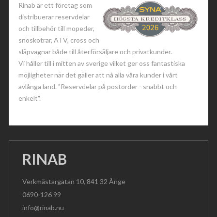
Rinab är ett företag som
distribuerar reservdelar
och tillbehör till mopeder,
snöskotrar, ATV, cross och
släpvagnar både till återförsäljare och privatkunder.
Vi håller till i mitten av sverige vilket ger oss fantastiska
möjligheter när det gäller att nå alla våra kunder i vårt
avlånga land. "Reservdelar på postorder - snabbt och
enkelt".
RINAB
Verkmästargatan 10, 841 32 Ånge
0690-126 99
info@rinab.nu