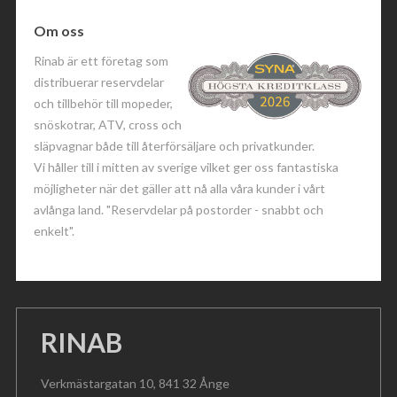
Om oss
Rinab är ett företag som
distribuerar reservdelar
och tillbehör till mopeder,
snöskotrar, ATV, cross och
släpvagnar både till återförsäljare och privatkunder.
Vi håller till i mitten av sverige vilket ger oss fantastiska
möjligheter när det gäller att nå alla våra kunder i vårt
avlånga land. "Reservdelar på postorder - snabbt och
enkelt".
RINAB
Verkmästargatan 10, 841 32 Ånge