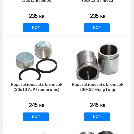
(30x17 Brembo
(30x12 Grimeca
frambroms)
frambroms)
235
235
KR
KR
KÖP
KÖP
Reparationssats bromsok
Reparationssats bromsok
(30x13 AJP frambroms)
(30x32 HengTong
frambroms)
245
245
KR
KR
KÖP
KÖP