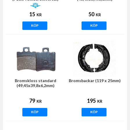
15
50
KR
KR
KÖP
KÖP
Bromskloss standard
Bromsbackar (119 x 25mm)
(49,45x39,8x6,2mm)
79
195
KR
KR
KÖP
KÖP