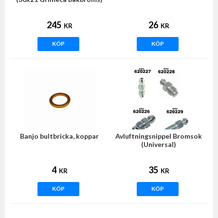
245
26
KR
KR
KÖP
KÖP
Banjo bultbricka, koppar
Avluftningsnippel Bromsok
(Universal)
4
35
KR
KR
KÖP
KÖP