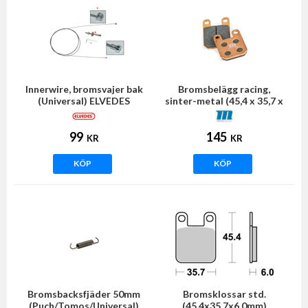
Innerwire, bromsvajer bak
Bromsbelägg racing,
(Universal) ELVEDES
sinter-metal (45,4 x 35,7 x
6mm)
99
145
KR
KR
KÖP
KÖP
Bromsbacksfjäder 50mm
Bromsklossar std.
(Puch/Tomos/Universal)
(45,4x35,7x6,0mm)