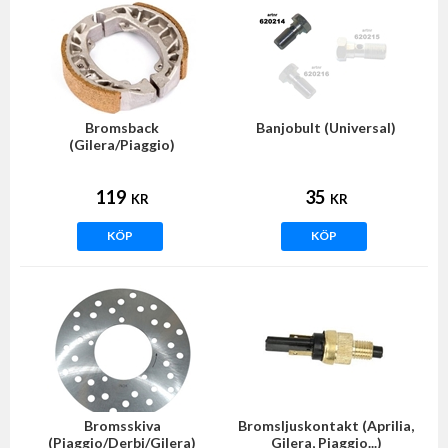
Bromsback
Banjobult (Universal)
(Gilera/Piaggio)
119
35
KR
KR
KÖP
KÖP
Bromsskiva
Bromsljuskontakt (Aprilia,
(Piaggio/Derbi/Gilera)
Gilera, Piaggio...)