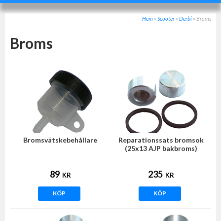
Hem
»
Scooter
»
Derbi
»
Broms
Broms
Bromsvätskebehållare
Reparationssats bromsok
(25x13 AJP bakbroms)
89
235
KR
KR
KÖP
KÖP