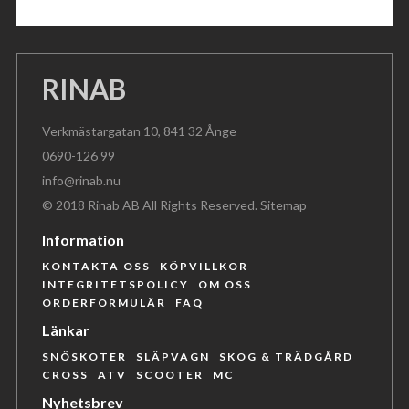
RINAB
Verkmästargatan 10, 841 32 Ånge
0690-126 99
info@rinab.nu
© 2018 Rinab AB All Rights Reserved.
Sitemap
Information
KONTAKTA OSS
KÖPVILLKOR
INTEGRITETSPOLICY
OM OSS
ORDERFORMULÄR
FAQ
Länkar
SNÖSKOTER
SLÄPVAGN
SKOG & TRÄDGÅRD
CROSS
ATV
SCOOTER
MC
Nyhetsbrev