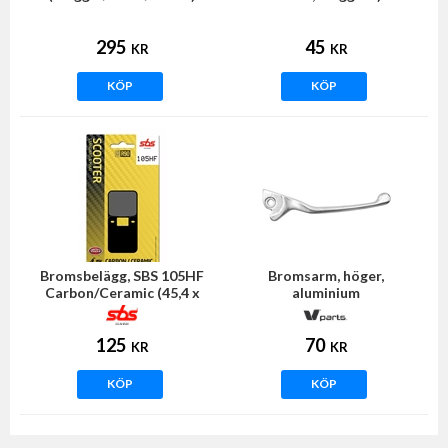
295
45
KR
KR
KÖP
KÖP
Bromsbelägg, SBS 105HF
Bromsarm, höger,
Carbon/Ceramic (45,4 x
aluminium
35,7 x 6mm)
(Derbi/Gilera/Piaggio)
125
70
KR
KR
KÖP
KÖP