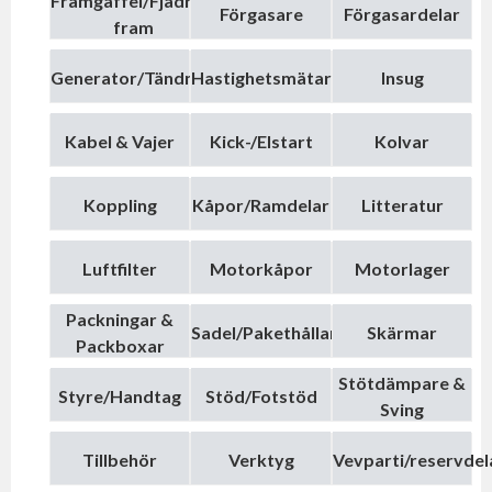
Framgaffel/Fjädring
Förgasare
Förgasardelar
fram
Generator/Tändning
Hastighetsmätare
Insug
Kabel & Vajer
Kick-/Elstart
Kolvar
Koppling
Kåpor/Ramdelar
Litteratur
Luftfilter
Motorkåpor
Motorlager
Packningar &
Sadel/Pakethållare
Skärmar
Packboxar
Stötdämpare &
Styre/Handtag
Stöd/Fotstöd
Sving
Tillbehör
Verktyg
Vevparti/reservdel