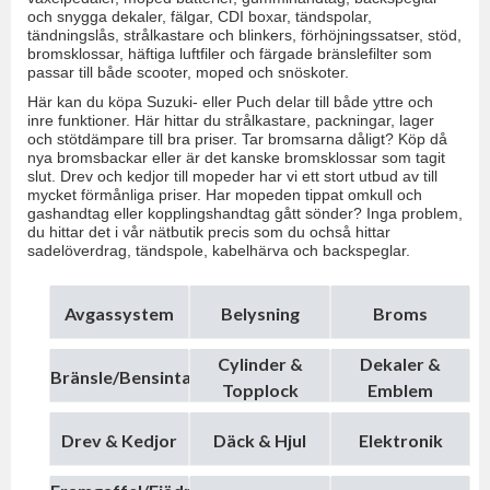
och snygga dekaler, fälgar, CDI boxar, tändspolar,
tändningslås, strålkastare och blinkers, förhöjningssatser, stöd,
bromsklossar, häftiga luftfiler och färgade bränslefilter som
passar till både scooter, moped och snöskoter.
Här kan du köpa Suzuki- eller Puch delar till både yttre och
inre funktioner. Här hittar du strålkastare, packningar, lager
och stötdämpare till bra priser. Tar bromsarna dåligt? Köp då
nya bromsbackar eller är det kanske bromsklossar som tagit
slut. Drev och kedjor till mopeder har vi ett stort utbud av till
mycket förmånliga priser. Har mopeden tippat omkull och
gashandtag eller kopplingshandtag gått sönder? Inga problem,
du hittar det i vår nätbutik precis som du ochså hittar
sadelöverdrag, tändspole, kabelhärva och backspeglar.
Avgassystem
Belysning
Broms
Cylinder &
Dekaler &
Bränsle/Bensintank
Topplock
Emblem
Drev & Kedjor
Däck & Hjul
Elektronik