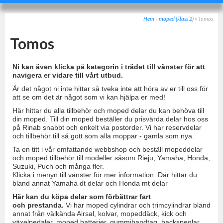
Hem
»
moped (klass 2)
»
Tomos
Tomos
Ni kan även klicka på kategorin i trädet till vänster för att
navigera er vidare till vårt utbud.
Är det något ni inte hittar så tveka inte att höra av er till oss för
att se om det är något som vi kan hjälpa er med!
Här hittar du alla tillbehör och moped delar du kan behöva till
din moped. Till din moped beställer du prisvärda delar hos oss
på Rinab snabbt och enkelt via postorder. Vi har reservdelar
och tillbehör till så gott som alla moppar - gamla som nya.
Ta en titt i vår omfattande webbshop och beställ mopeddelar
och moped tillbehör till modeller såsom Rieju, Yamaha, Honda,
Suzuki, Puch och många fler.
Klicka i menyn till vänster för mer information. Där hittar du
bland annat Yamaha dt delar och Honda mt delar
Här kan du köpa delar som förbättrar fart
och prestanda.
Vi har moped cylindrar och trimcylindrar bland
annat från välkända Airsal, kolvar, mopeddäck, kick och
växelpedaler, moped batterier, gummihandtag, backspeglar