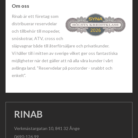
Om oss
Rinab är ett företag som
distribuerar reservdelar
och tillbehör till mopeder,
snöskotrar, ATV, cross och
släpvagnar både till återförsäljare och privatkunder.
Vi håller till i mitten av sverige vilket ger oss fantastiska
möjligheter när det gäller att nå alla våra kunder i vårt
avlånga land. "Reservdelar på postorder - snabbt och
enkelt".
RINAB
Verkmästargatan 10, 841 32 Ånge
0690-126 99