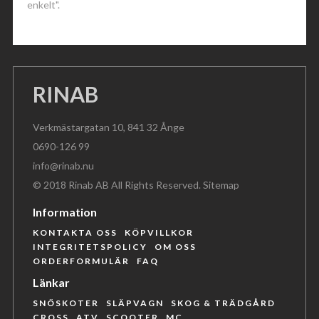
enkelt".
RINAB
Verkmästargatan 10, 841 32 Ånge
0690-126 99
info@rinab.nu
© 2018 Rinab AB All Rights Reserved.
Sitemap
Information
KONTAKTA OSS
KÖPVILLKOR
INTEGRITETSPOLICY
OM OSS
ORDERFORMULÄR
FAQ
Länkar
SNÖSKOTER
SLÄPVAGN
SKOG & TRÄDGÅRD
CROSS
ATV
SCOOTER
MC