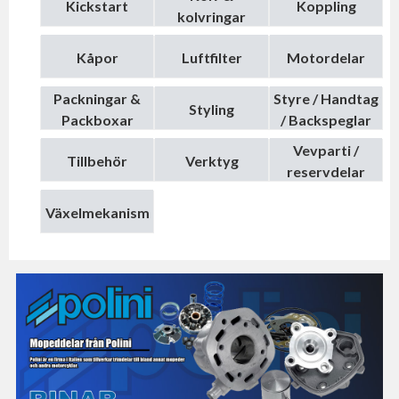
Kickstart
Koppling
kolvringar
Kåpor
Luftfilter
Motordelar
Packningar &
Styre / Handtag
Styling
Packboxar
/ Backspeglar
Vevparti /
Tillbehör
Verktyg
reservdelar
Växelmekanism