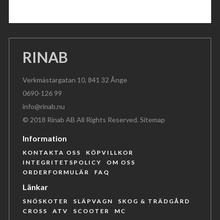
RINAB
Verkmästargatan 10, 841 32 Ånge
0690-126 99
info@rinab.nu
© 2018 Rinab AB All Rights Reserved.
Sitemap
Information
KONTAKTA OSS
KÖPVILLKOR
INTEGRITETSPOLICY
OM OSS
ORDERFORMULÄR
FAQ
Länkar
SNÖSKOTER
SLÄPVAGN
SKOG & TRÄDGÅRD
CROSS
ATV
SCOOTER
MC