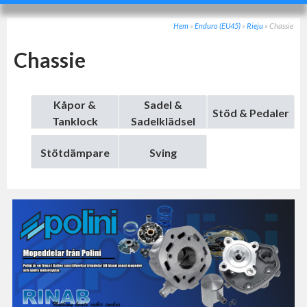
Hem
»
Enduro (EU45)
»
Rieju
»
Chassie
Chassie
Kåpor &
Sadel &
Stöd & Pedaler
Tanklock
Sadelklädsel
Stötdämpare
Sving