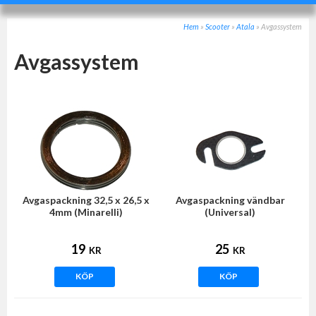
Hem
»
Scooter
»
Atala
»
Avgassystem
Avgassystem
Avgaspackning 32,5 x 26,5 x
Avgaspackning vändbar
4mm (Minarelli)
(Universal)
19
25
KR
KR
KÖP
KÖP