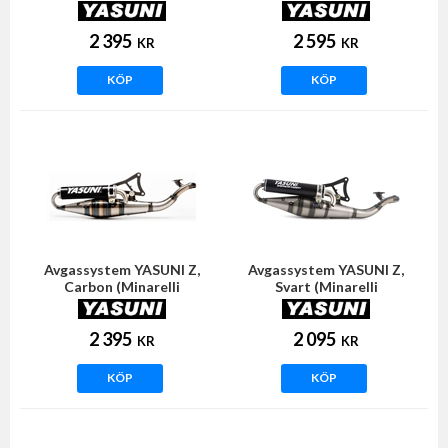
horisontell)
horisontell)
2 395
2 595
KR
KR
KÖP
KÖP
Avgassystem YASUNI Z,
Avgassystem YASUNI Z,
Carbon (Minarelli
Svart (Minarelli
horisontell)
horisontell)
2 395
2 095
KR
KR
KÖP
KÖP