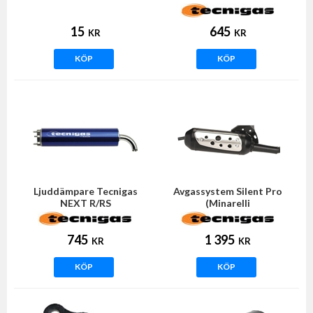
15
645
KR
KR
KÖP
KÖP
Ljuddämpare Tecnigas
Avgassystem Silent Pro
NEXT R/RS
(Minarelli
liggande/horisontell)
745
1 395
KR
KR
KÖP
KÖP