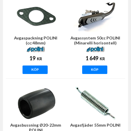
Avgaspackning POLINI
Avgassystem 50cc POLINI
(cc:48mm)
(Minarelli horisontell)
19
1 649
KR
KR
KÖP
KÖP
Avgasbussning Ø20-22mm
Avgasfjäder 55mm POLINI
POLINI