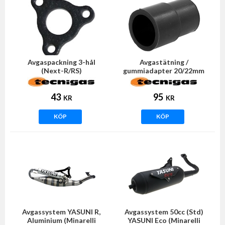
Avgaspackning 3-hål
Avgastätning /
(Next-R/RS)
gummiadapter 20/22mm
(Tecnigas E-NOX)
43
95
KR
KR
KÖP
KÖP
Avgassystem YASUNI R,
Avgassystem 50cc (Std)
Aluminium (Minarelli
YASUNI Eco (Minarelli