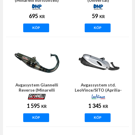
(Minarelli horisontell)
(Universal)
695
59
KR
KR
KÖP
KÖP
Avgasystem Giannelli
Avgassystem std.
Reverse (Minarelli
LeoVince/SITO (Aprilia-
horisontell)
Morini)
1 595
1 345
KR
KR
KÖP
KÖP