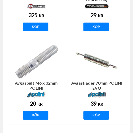
325
29
KR
KR
KÖP
KÖP
Avgasbult M6 x 32mm
Avgasfjäder 70mm POLINI
POLINI
EVO
20
39
KR
KR
KÖP
KÖP