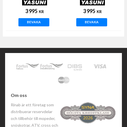
(Minarelli horisontell)
(Minarelli horisontell)
3 995
3 995
KR
KR
BEVAKA
BEVAKA
Om oss
Rinab är ett företag som
distribuerar reservdelar
och tillbehör till mopeder,
snöskotrar, ATV, cross och