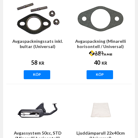
Avgaspackningssats inkl.
Avgaspackning (Minarelli
bultar (Universal)
horisontell / Universal)
58
40
KR
KR
KÖP
KÖP
Avgassystem 50cc, STD
Ljuddämparull 22x40cm