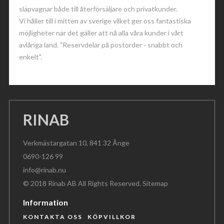
släpvagnar både till återförsäljare och privatkunder.
Vi håller till i mitten av sverige vilket ger oss fantastiska
möjligheter när det gäller att nå alla våra kunder i vårt
avlånga land. "Reservdelar på postorder - snabbt och
enkelt".
RINAB
Verkmästargatan 10, 841 32 Ånge
0690-126 99
info@rinab.nu
© 2018 Rinab AB All Rights Reserved.
Sitemap
Information
KONTAKTA OSS
KÖPVILLKOR