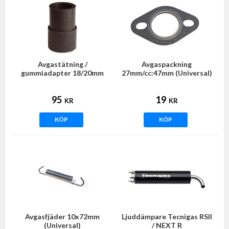
Avgastätning /
Avgaspackning
gummiadapter 18/20mm
27mm/cc:47mm (Universal)
95
19
KR
KR
KÖP
KÖP
Avgasfjäder 10x72mm
Ljuddämpare Tecnigas RSII
(Universal)
/ NEXT R