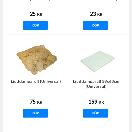
25
23
KR
KR
KÖP
KÖP
Ljuddämparull (Universal)
Ljuddämparull 38x63cm
(Universal)
75
159
KR
KR
KÖP
KÖP