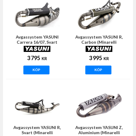
Avgassystem YASUNI
Avgassystem YASUNI R,
Carrera 16/07, Svart
Carbon (Minarelli
(Minarelli horisontell)
horisontell)
3 795
3 995
KR
KR
KÖP
KÖP
Avgassystem YASUNI R,
Avgassystem YASUNI Z,
Svart (Minarelli
Aluminium (Minarelli