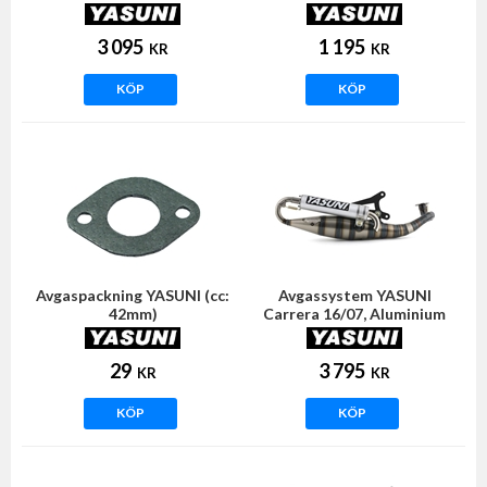
horisontell)
horisontell)
3 095
1 195
KR
KR
KÖP
KÖP
Avgaspackning YASUNI (cc:
Avgassystem YASUNI
42mm)
Carrera 16/07, Aluminium
(Minarelli horisontell)
29
3 795
KR
KR
KÖP
KÖP