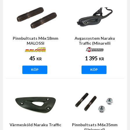
Pinnbultsats M6x18mm
Avgassystem Naraku
MALOSSI
Traffic (Minarelli
horisontell)
45
1 395
KR
KR
KÖP
KÖP
Värmesköld Naraku Traffic
Pinnbultsats M6x35mm
(Universal)