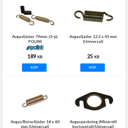
Avgasfjäder 79mm, (2-p)
Avgasfjäder 12,5 x 45 mm
POLINI
(Universal)
189
25
KR
KR
KÖP
KÖP
Avgas/Returfjäder 14 x 60
Avgaspackning (Minarelli
mm (Universal)
horisontell/Universal)