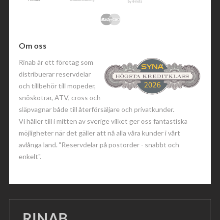
Om oss
Rinab är ett företag som
distribuerar reservdelar
och tillbehör till mopeder,
snöskotrar, ATV, cross och
släpvagnar både till återförsäljare och privatkunder.
Vi håller till i mitten av sverige vilket ger oss fantastiska
möjligheter när det gäller att nå alla våra kunder i vårt
avlånga land. "Reservdelar på postorder - snabbt och
enkelt".
RINAB