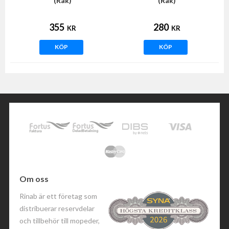
(Rak)
(Rak)
355
280
KR
KR
KÖP
KÖP
Om oss
Rinab är ett företag som
distribuerar reservdelar
och tillbehör till mopeder,