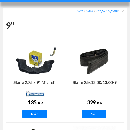
Hem
»
Däck
»
Slang & Fälgband
»
9"
9"
Slang 2,75 x 9" Michelin
Slang 25x12,00/13,00-9
135
329
KR
KR
KÖP
KÖP