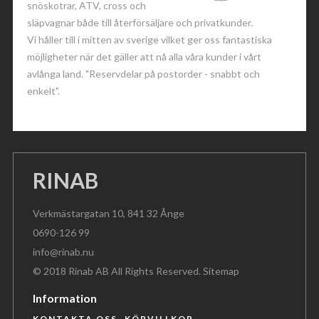
snöskotrar, ATV, cross och
släpvagnar både till återförsäljare och privatkunder.
Vi håller till i mitten av sverige vilket ger oss fantastiska
möjligheter när det gäller att nå alla våra kunder i vårt
avlånga land. "Reservdelar på postorder - snabbt och
enkelt".
RINAB
Verkmästargatan 10, 841 32 Ånge
0690-126 99
info@rinab.nu
© 2018 Rinab AB All Rights Reserved.
Sitemap
Information
KONTAKTA OSS
KÖPVILLKOR