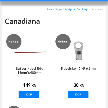
Hem
»
Skog och Trädgård
»
Snöslunga
»
Canadiana
Canadiana
Batterikabel Röd
Kabelsko hål Ø 6.3mm
16mm²x400mm
149
30
KR
KR
KÖP
KÖP