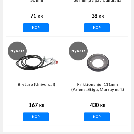
50 mm
38 mm (Stiga / Candiana
m.fl.)
71
38
KR
KR
KÖP
KÖP
Brytare (Universal)
Friktionshjul 111mm
(Ariens, Stiga, Murray m.fl.)
167
430
KR
KR
KÖP
KÖP