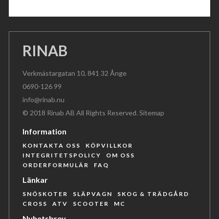
RINAB
Verkmästargatan 10, 841 32 Ånge
0690-126 99
info@rinab.nu
© 2018 Rinab AB All Rights Reserved.
Sitemap
Information
KONTAKTA OSS
KÖPVILLKOR
INTEGRITETSPOLICY
OM OSS
ORDERFORMULÄR
FAQ
Länkar
SNÖSKOTER
SLÄPVAGN
SKOG & TRÄDGÅRD
CROSS
ATV
SCOOTER
MC
Nyhetsbrev