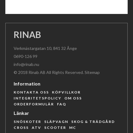
RINAB
Verkmästargatan 10, 841 32 Ånge
0690-126 99
info@rinab.nu
© 2018 Rinab AB All Rights Reserved.
Sitemap
Information
KONTAKTA OSS
KÖPVILLKOR
INTEGRITETSPOLICY
OM OSS
ORDERFORMULÄR
FAQ
Länkar
SNÖSKOTER
SLÄPVAGN
SKOG & TRÄDGÅRD
CROSS
ATV
SCOOTER
MC