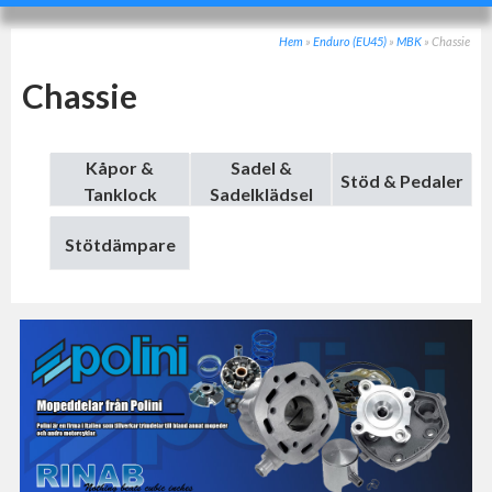
Hem
»
Enduro (EU45)
»
MBK
»
Chassie
Chassie
Kåpor &
Sadel &
Stöd & Pedaler
Tanklock
Sadelklädsel
Stötdämpare