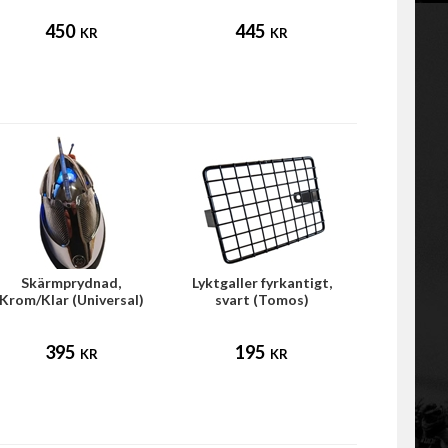
450
445
KR
KR
Skärmprydnad,
Lyktgaller fyrkantigt,
Krom/Klar (Universal)
svart (Tomos)
395
195
KR
KR