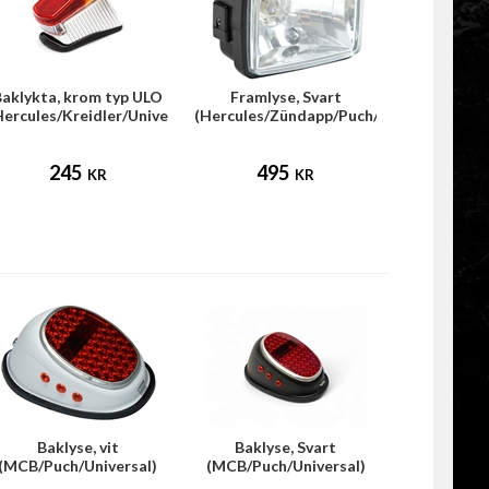
Baklykta, krom typ ULO
Framlyse, Svart
Hercules/Kreidler/Universal)
(Hercules/Zündapp/Puch/Tomos/Univers
245
495
KR
KR
Baklyse, vit
Baklyse, Svart
(MCB/Puch/Universal)
(MCB/Puch/Universal)