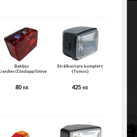
Bakljus
Strålkastare komplett
Kreidler/Zündapp/Universal
(Tomos)
mfl)
80
425
KR
KR