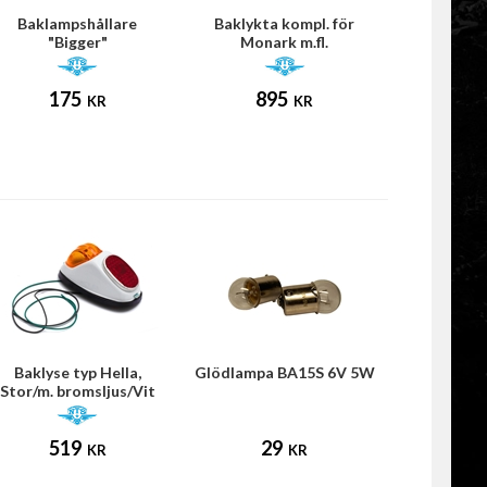
Baklampshållare
Baklykta kompl. för
"Bigger"
Monark m.fl.
(Puch/MCB/Mustang)
175
895
KR
KR
Baklyse typ Hella,
Glödlampa BA15S 6V 5W
Stor/m. bromsljus/Vit
NTS
519
29
KR
KR