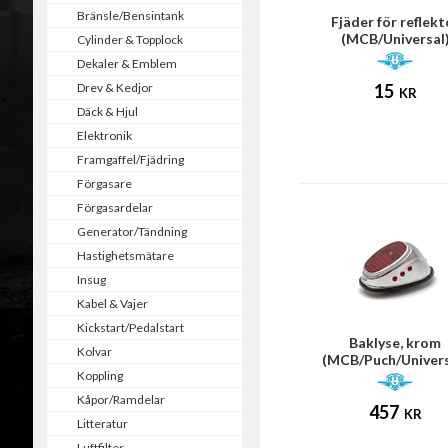
Bränsle/Bensintank
Fjäder för reflekt
(MCB/Universal
Cylinder & Topplock
Dekaler & Emblem
Drev & Kedjor
15
KR
Däck & Hjul
Elektronik
Framgaffel/Fjädring
Förgasare
Förgasardelar
Generator/Tändning
Hastighetsmätare
Insug
Kabel & Vajer
Kickstart/Pedalstart
Baklyse, krom
Kolvar
(MCB/Puch/Univers
Koppling
Kåpor/Ramdelar
457
KR
Litteratur
Luftfilter