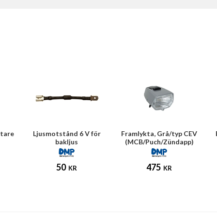
stare
Ljusmotstånd 6 V för
Framlykta, Grå/typ CEV
bakljus
(MCB/Puch/Zündapp)
50
475
KR
KR