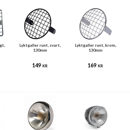
gt,
Lyktgaller runt, svart,
Lyktgaller runt, krom,
130mm
130mm
(Puch/Tomos/Universal)
(Puch/Tomos/Universal)
(
149
169
KR
KR