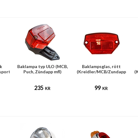
ak
Baklampa typ ULO (MCB,
Baklampsglas, rött
sport)
Puch, Zündapp mfl)
(Kreidler/MCB/Zundapp
(
mfl)
235
99
KR
KR