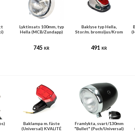
tt
Lyktinsats 100mm, typ
Baklyse typ Hella,
i)
Hella (MCB/Zundapp)
Stor/m. bromsljus/Krom
(
745
491
KR
KR
os)
Baklampa m. fäste
Framlykta, svart/130mm
(Universal) KVALITÉ
"Bullet" (Puch/Universal)