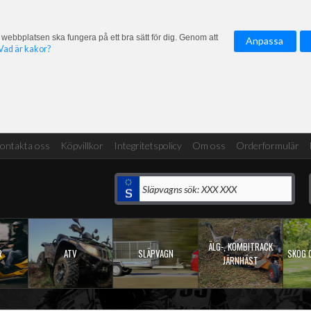
 webbplatsen ska fungera på ett bra sätt för dig. Genom att
Anpassa
Vad är kakor?
ontakta oss
Köpvillkor
Integritetspolicy
Om oss
Orderformulär
ÄLG-, KOMBITRACK
R
ATV
SLÄPVAGN
SKOG 
JÄRNHÄST