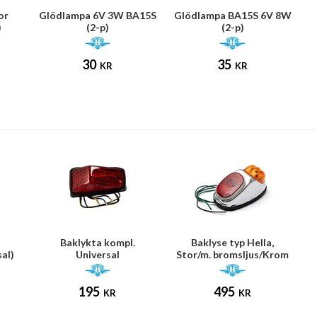
or
Glödlampa 6V 3W BA15S
Glödlampa BA15S 6V 8W
)
(2-p)
(2-p)
30
35
KR
KR
Baklykta kompl.
Baklyse typ Hella,
al)
Universal
Stor/m. bromsljus/Krom
NTS
195
495
KR
KR