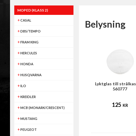
MOPED (KLASS 2)
CASAL
Belysning
DBS/TEMPO
FRAM KING
HERCULES
HONDA
HUSQVARNA
Lyktglas till strålka
ILO
560777
KREIDLER
125
KR
MCB (MONARK/CRESCENT)
MUSTANG
PEUGEOT