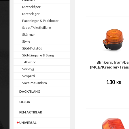
Motorkåpor
Motorlager
Packningar & Packboxar
Sadel/Pakethållare
Skärmar
Styre
Stöd/Fotstöd
Stötdämpare & Sving
Blinkers, fram/b
Tillbehör
(MCB/Kreidler/Tran
Verktyg
Vevparti
130
KR
Växelmekanism
DÄCK/SLANG
OLJOR
KEM ARTIKLAR
UNIVERSAL