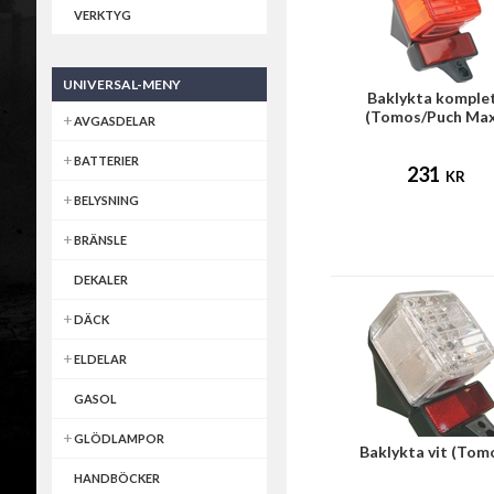
VERKTYG
UNIVERSAL-MENY
Baklykta komple
(Tomos/Puch Max
AVGASDELAR
BATTERIER
231
KR
BELYSNING
BRÄNSLE
DEKALER
DÄCK
ELDELAR
GASOL
GLÖDLAMPOR
Baklykta vit (Tom
HANDBÖCKER