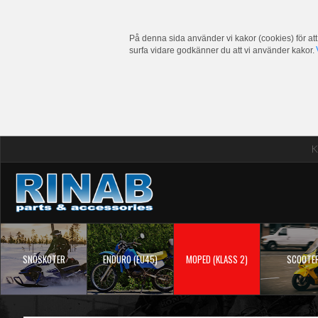
På denna sida använder vi kakor (cookies) för att
surfa vidare godkänner du att vi använder kakor.
K
SNÖSKOTER
ENDURO (EU45)
MOPED (KLASS 2)
SCOOTE