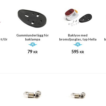
Gummiunderlägg för
Baklyse med
t/Universal)
baklampa
bromsljusglas, typ Hella
b
(Puch/Zündapp)
(Puch/Zundapp m.fl.)
79
595
KR
KR