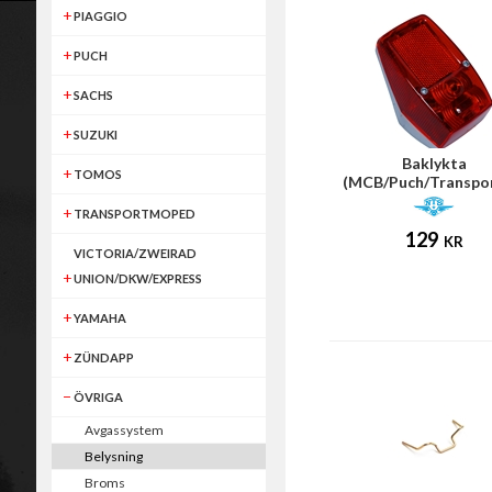
PIAGGIO
PUCH
SACHS
SUZUKI
Baklykta
TOMOS
(MCB/Puch/Transpor
TRANSPORTMOPED
129
KR
VICTORIA/ZWEIRAD
UNION/DKW/EXPRESS
YAMAHA
ZÜNDAPP
ÖVRIGA
Avgassystem
Belysning
Broms