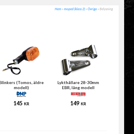
Hem
»
moped (klass 2)
»
Övriga
»
Belysning
Blinkers (Tomos, äldre
Lykthållare 28-30mm
modell)
EBR, lång modell
(Puch/Tomos/Universal)
145
149
KR
KR