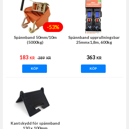
-53%
Spännband 50mm/10m
Spännband upprullningsbar
(5000kg)
25mmx1,8m, 600kg
183
363
KR
389
KR
KR
KÖP
KÖP
Kantskydd för spännband
130 x 100mm