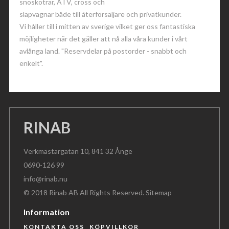
snöskotrar, ATV, cross och
släpvagnar både till återförsäljare och privatkunder.
Vi håller till i mitten av sverige vilket ger oss fantastiska
möjligheter när det gäller att nå alla våra kunder i vårt
avlånga land. "Reservdelar på postorder - snabbt och
enkelt".
RINAB
Verkmästargatan 10, 841 32 Ånge
0690-126 99
info@rinab.nu
© 2018 Rinab AB All Rights Reserved.
Sitemap
Information
KONTAKTA OSS
KÖPVILLKOR