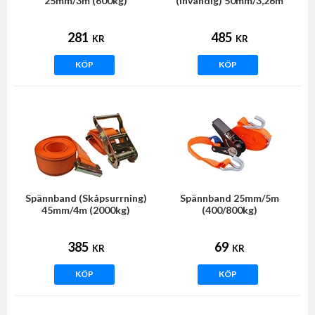
25mm/3m (600kg)
(invändig) 50mm/3,26m
(1500kg)
281
485
KR
KR
KÖP
KÖP
Spännband (Skåpsurrning)
Spännband 25mm/5m
45mm/4m (2000kg)
(400/800kg)
385
69
KR
KR
KÖP
KÖP