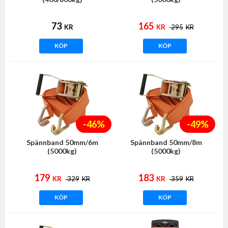
73
165
KR
KR
295
KR
KÖP
KÖP
-46%
-49%
Spännband 50mm/6m
Spännband 50mm/8m
(5000kg)
(5000kg)
179
183
KR
329
KR
KR
359
KR
KÖP
KÖP