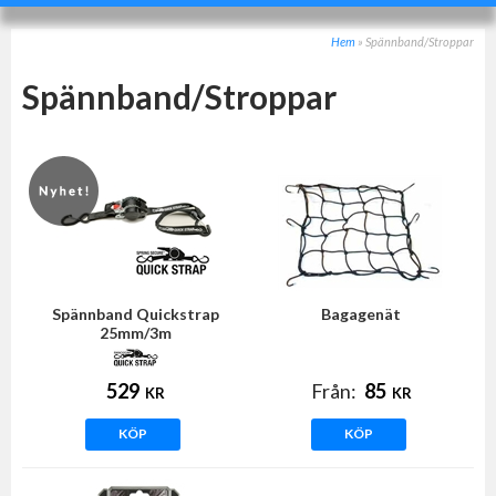
Hem
»
Spännband/Stroppar
Spännband/Stroppar
Spännband Quickstrap
Bagagenät
25mm/3m
529
Från:
85
KR
KR
KÖP
KÖP