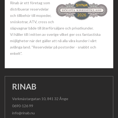
Rinab är ett företag som
distribuerar reservdelar
och tillbehör till mopeder,
snöskotrar, ATV, cross och
släpvagnar både till återförsäljare och privatkunder.
Vi håller till i mitten av sverige vilket ger oss fantastiska
möjligheter när det gäller att nå alla våra kunder i vårt
avlånga land. "Reservdelar på postorder - snabbt och
enkelt".
RINAB
Verkmästargatan 10, 841 32 Ånge
0690-126 99
info@rinab.nu