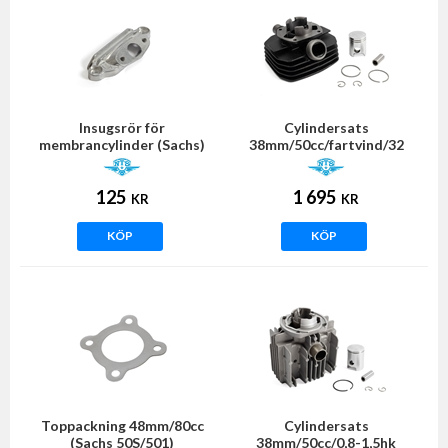
Insugsrör för
Cylindersats
membrancylinder (Sachs)
38mm/50cc/fartvind/32
(Sachs 50/4 EKF/50S/501)
125
1 695
KR
KR
KÖP
KÖP
Toppackning 48mm/80cc
Cylindersats
(Sachs 50S/501)
38mm/50cc/0,8-1,5hk