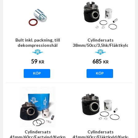
Bult inkl. packning, till
Cylindersats
dekompressionshål
38mm/50cc/3,5hk/Fläktkyld
(Sachs)
(Sachs) NTS
59
685
KR
KR
KÖP
KÖP
Cylindersats
Cylindersats
41mm/60cc/Fartvind/Kyrkport
41mm/60cc/Fläktkyld/Kyrkport