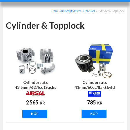
Hem
»
moped (klass 2)
»
Hercules
»
Cylinder & Topplock
Cylinder & Topplock
Cylindersats
Cylindersats
43,5mm/62,4cc (Sachs
41mm/60cc/fläktkyld
504/505) AIRSAL
(Sachs) ALVARS
2 565
785
KR
KR
KÖP
KÖP