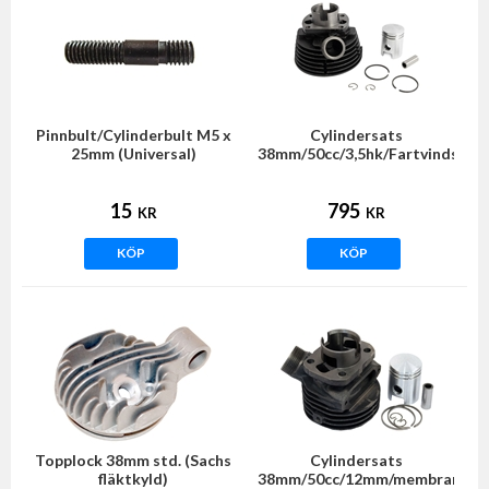
Pinnbult/Cylinderbult M5 x
Cylindersats
25mm (Universal)
38mm/50cc/3,5hk/Fartvindskyld
(Sachs) NTS
15
795
KR
KR
KÖP
KÖP
Topplock 38mm std. (Sachs
Cylindersats
fläktkyld)
38mm/50cc/12mm/membran