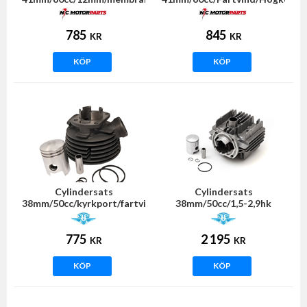
(Sachs fläktkyld)
(Sachs) NC Motorparts
785
845
KR
KR
KÖP
KÖP
Cylindersats
Cylindersats
38mm/50cc/kyrkport/fartvind
38mm/50cc/1,5-2,9hk
(Sachs) NTS
(Sachs 504/505) NTS
775
2 195
KR
KR
KÖP
KÖP