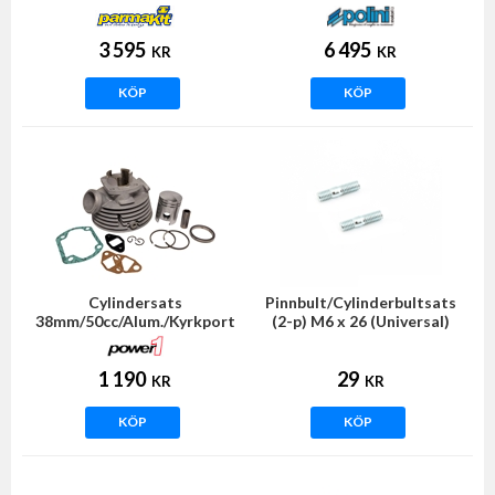
5/6vxl) PARMAKIT
POLINI
3 595
6 495
KR
KR
KÖP
KÖP
Cylindersats
Pinnbult/Cylinderbultsats
38mm/50cc/Alum./Kyrkport
(2-p) M6 x 26 (Universal)
(Sachs) Power1
1 190
29
KR
KR
KÖP
KÖP