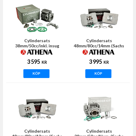
Cylindersats
Cylindersats
38mm/50cc/inkl. insug
48mm/80cc/14mm (Sachs
(Sachs 505) ATHENA
5/6vxl) ATHENA
3 595
3 995
KR
KR
KÖP
KÖP
Cylindersats
Cylindersats