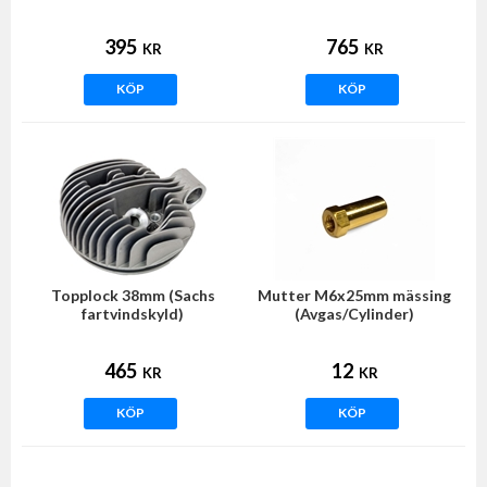
(Sachs fläktkyld)
395
765
KR
KR
KÖP
KÖP
Topplock 38mm (Sachs
Mutter M6x25mm mässing
fartvindskyld)
(Avgas/Cylinder)
465
12
KR
KR
KÖP
KÖP