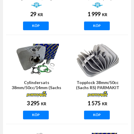
(Sachs 504/505) NTS
29
1 999
KR
KR
KÖP
KÖP
Cylindersats
Topplock 38mm/50cc
38mm/50cc/14mm (Sachs
(Sachs RS) PARMAKIT
5/6vxl)
3 295
1 575
KR
KR
KÖP
KÖP