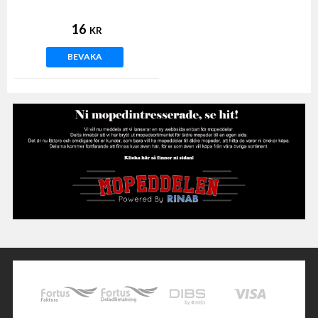
16
KR
BEVAKA