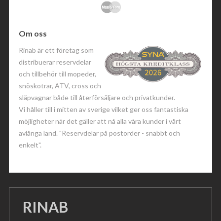
Om oss
Rinab är ett företag som
distribuerar reservdelar
och tillbehör till mopeder,
snöskotrar, ATV, cross och
släpvagnar både till återförsäljare och privatkunder.
Vi håller till i mitten av sverige vilket ger oss fantastiska
möjligheter när det gäller att nå alla våra kunder i vårt
avlånga land. "Reservdelar på postorder - snabbt och
enkelt".
RINAB