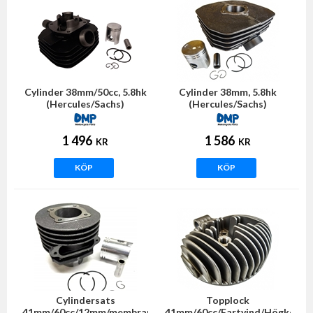
Cylinder 38mm/50cc, 5.8hk
Cylinder 38mm, 5.8hk
(Hercules/Sachs)
(Hercules/Sachs)
1 496
1 586
KR
KR
KÖP
KÖP
Cylindersats
Topplock
41mm/60cc/12mm/membran
41mm/60cc/Fartvind/Högkomp.