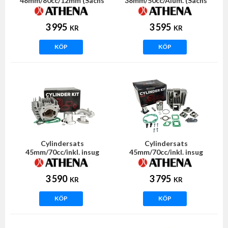
48mm/80cc/12mm (Sachs
38mm/50cc/Alum. (Sachs
5/6vxl) ATHENA
505) ATHENA
3 995
3 595
KR
KR
KÖP
KÖP
Cylindersats
Cylindersats
45mm/70cc/inkl. insug
45mm/70cc/inkl. insug
(Sachs 504/505) ATHENA
(Sachs 504/505) ATHENA
3 590
3 795
KR
KR
KÖP
KÖP