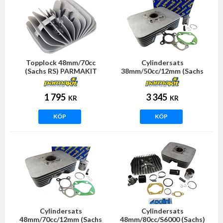
Topplock 48mm/70cc
Cylindersats
(Sachs RS) PARMAKIT
38mm/50cc/12mm (Sachs
5/6vxl) PARMAKIT
1 795
3 345
KR
KR
KÖP
KÖP
Cylindersats
Cylindersats
48mm/70cc/12mm (Sachs
48mm/80cc/S6000 (Sachs)