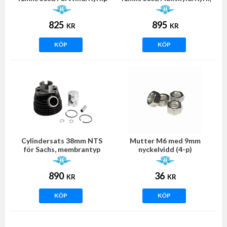
(Sachs) NTS
(Sachs)
825
895
KR
KR
KÖP
KÖP
Cylindersats 38mm NTS
Mutter M6 med 9mm
för Sachs, membrantyp
nyckelvidd (4-p)
Ø=114x103mm
890
36
KR
KR
KÖP
KÖP