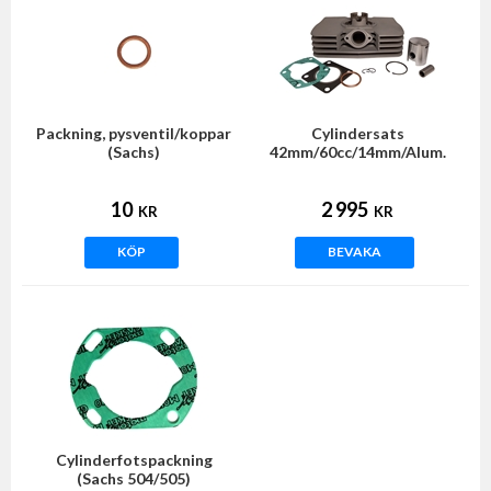
Packning, pysventil/koppar
Cylindersats
(Sachs)
42mm/60cc/14mm/Alum.
(Sachs 5/6vxl)
10
2 995
KR
KR
KÖP
BEVAKA
Cylinderfotspackning
(Sachs 504/505)