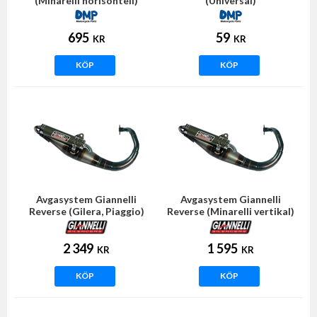
(Minarelli horisontell)
(Universal)
695
59
KR
KR
KÖP
KÖP
Avgasystem Giannelli
Avgasystem Giannelli
Reverse (Gilera, Piaggio)
Reverse (Minarelli vertikal)
2 349
1 595
KR
KR
KÖP
KÖP