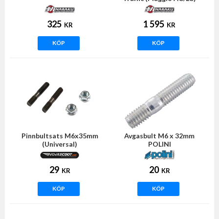
325
1 595
KR
KR
KÖP
KÖP
Pinnbultsats M6x35mm
Avgasbult M6 x 32mm
(Universal)
POLINI
29
20
KR
KR
KÖP
KÖP