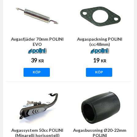
Avgasfjäder 70mm POLINI
Avgaspackning POLINI
EVO
(cc:48mm)
39
19
KR
KR
KÖP
KÖP
Avgassystem 50cc POLINI
Avgasbussning Ø20-22mm
(Minarelli horisontell)
POLINI