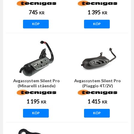
liggande/horisontell)
745
1 395
KR
KR
KÖP
KÖP
Avgassystem Silent Pro
Avgassystem Silent Pro
(Minarelli stående)
(Piaggio 4T/2V)
1 195
1 415
KR
KR
KÖP
KÖP