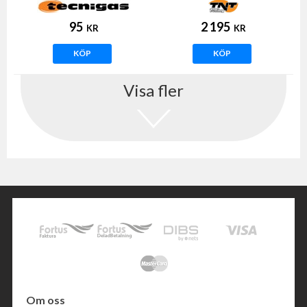
(Tecnigas E-NOX)
95
2 195
KR
KR
KÖP
KÖP
Visa fler
Om oss