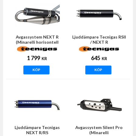
Avgassystem NEXT R
Ljuddämpare Tecnigas RSII
(Minarelli horisontell
/ NEXT R
motor)
1 799
645
KR
KR
KÖP
KÖP
Ljuddämpare Tecnigas
Avgassystem Silent Pro
NEXT R/RS
(Minarelli