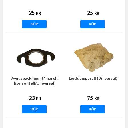
25
25
KR
KR
KÖP
KÖP
Avgaspackning (Minarelli
Ljuddämparull (Universal)
horisontell/Universal)
23
75
KR
KR
KÖP
KÖP