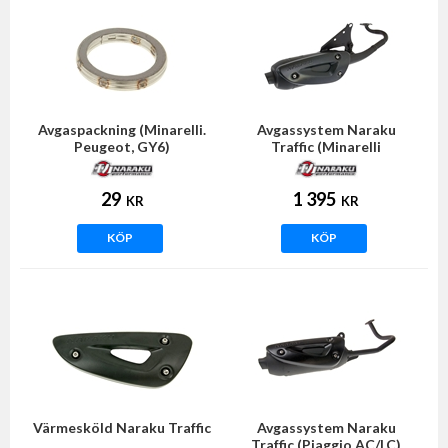
Avgaspackning (Minarelli.
Avgassystem Naraku
Peugeot, GY6)
Traffic (Minarelli
horisontell)
29
1 395
KR
KR
KÖP
KÖP
Värmesköld Naraku Traffic
Avgassystem Naraku
Traffic (Piaggio AC/LC)