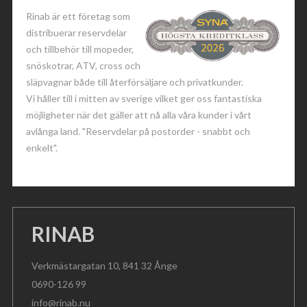
Rinab är ett företag som
distribuerar reservdelar
och tillbehör till mopeder,
snöskotrar, ATV, cross och
släpvagnar både till återförsäljare och privatkunder.
Vi håller till i mitten av sverige vilket ger oss fantastiska
möjligheter när det gäller att nå alla våra kunder i vårt
avlånga land. "Reservdelar på postorder - snabbt och
enkelt".
RINAB
Verkmästargatan 10, 841 32 Ånge
0690-126 99
info@rinab.nu