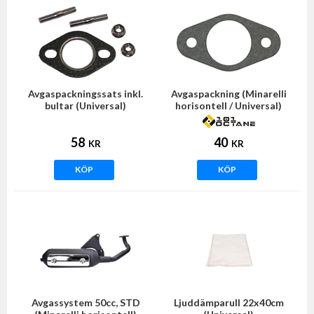
Avgaspackningssats inkl.
Avgaspackning (Minarelli
bultar (Universal)
horisontell / Universal)
58
40
KR
KR
KÖP
KÖP
Avgassystem 50cc, STD
Ljuddämparull 22x40cm