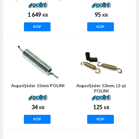
1 649
95
KR
KR
KÖP
KÖP
Avgasfjäder 55mm POLINI
Avgasfjäder 53mm, (2-p)
POLINI
34
125
KR
KR
KÖP
KÖP