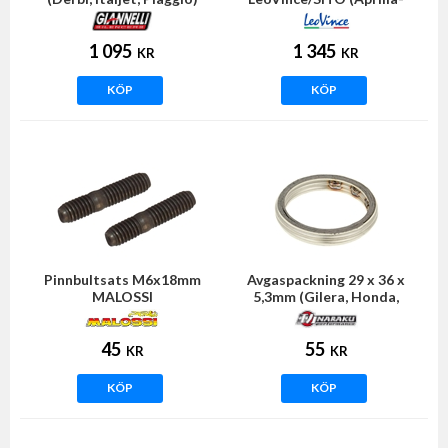
Morini)
1 095
1 345
KR
KR
KÖP
KÖP
Pinnbultsats M6x18mm
Avgaspackning 29 x 36 x
MALOSSI
5,3mm (Gilera, Honda,
Italjet, Kymco, Peugeot)
45
55
KR
KR
KÖP
KÖP