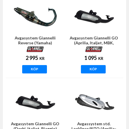
Avgasystem Giannelli
Avgasystem Giannelli GO
Reverse (Yamaha)
(Aprilia, Italjet, MBK,
Yamaha)
2 995
1 095
KR
KR
KÖP
KÖP
Avgasystem Giannelli GO
Avgassystem std.
(Derbi, Italjet, Piaggio)
LeoVince/SITO (Aprilia-