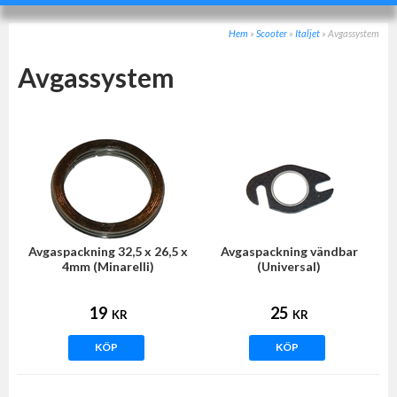
Hem
»
Scooter
»
Italjet
»
Avgassystem
Avgassystem
Avgaspackning 32,5 x 26,5 x
Avgaspackning vändbar
4mm (Minarelli)
(Universal)
19
25
KR
KR
KÖP
KÖP