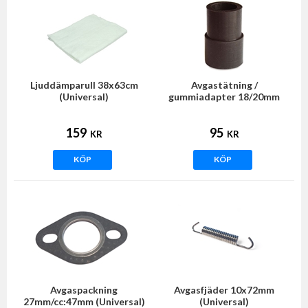
Ljuddämparull 38x63cm
Avgastätning /
(Universal)
gummiadapter 18/20mm
159
95
KR
KR
KÖP
KÖP
Avgaspackning
Avgasfjäder 10x72mm
27mm/cc:47mm (Universal)
(Universal)