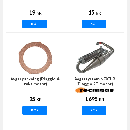
19
15
KR
KR
KÖP
KÖP
Avgaspackning (Piaggio 4-
Avgassystem NEXT R
takt motor)
(Piaggio 2T motor)
25
1 695
KR
KR
KÖP
KÖP