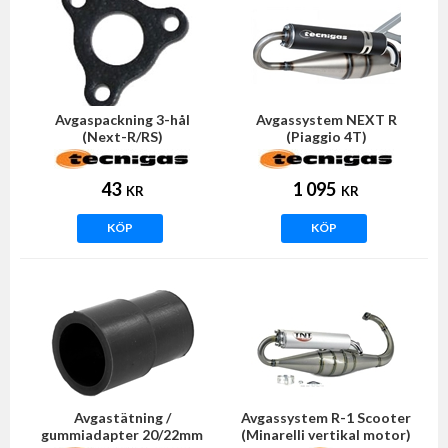
Avgaspackning 3-hål
Avgassystem NEXT R
(Next-R/RS)
(Piaggio 4T)
43
1 095
KR
KR
KÖP
KÖP
Avgastätning /
Avgassystem R-1 Scooter
gummiadapter 20/22mm
(Minarelli vertikal motor)