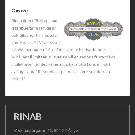
Om oss
Rinab är ett företag som
distribuerar reservdelar
och tillbehör till mopeder,
snöskotrar, ATV, cross och
släpvagnar både till återförsäljare och privatkunder.
Vi håller till i mitten av sverige vilket ger oss fantastiska
möjligheter när det gäller att nå alla våra kunder i vårt
avlånga land. "Reservdelar på postorder - snabbt och
enkelt".
RINAB
Verkmästargatan 10, 841 32 Ånge