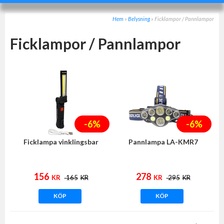
Hem
»
Belysning
»
Ficklampor / Pannlampor
Ficklampor / Pannlampor
-6%
-6%
Ficklampa vinklingsbar
Pannlampa LA-KMR7
156
278
KR
165
KR
KR
295
KR
KÖP
KÖP