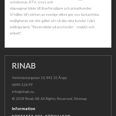
snöskotrar, ATV, cross och
släpvagnar både till återförsäljare och privatkunder.
Vi håller till i mitten av sverige vilket ger oss fantastiska
möjligheter när det gäller att nå alla våra kunder i vårt
avlånga land. "Reservdelar på postorder - snabbt och
enkelt".
RINAB
Verkmästargatan 10, 841 32 Ånge
0690-126 99
info@rinab.nu
© 2018 Rinab AB All Rights Reserved.
Sitemap
Information
KONTAKTA OSS
KÖPVILLKOR