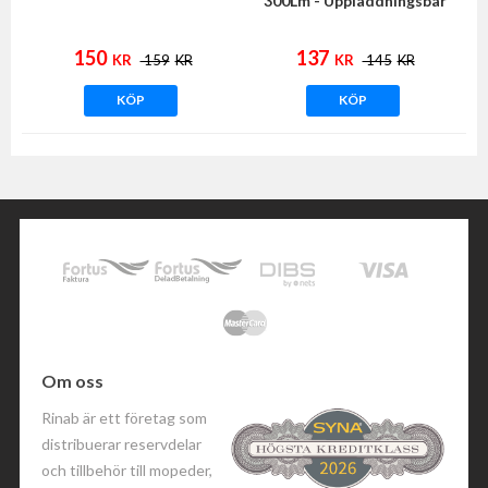
300Lm - Uppladdningsbar
150
137
KR
159
KR
KR
145
KR
KÖP
KÖP
Om oss
Rinab är ett företag som
distribuerar reservdelar
och tillbehör till mopeder,