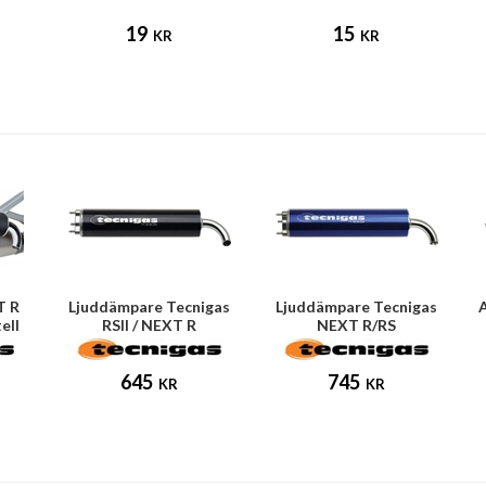
19
15
KR
KR
T R
Ljuddämpare Tecnigas
Ljuddämpare Tecnigas
ell
RSII / NEXT R
NEXT R/RS
645
745
KR
KR