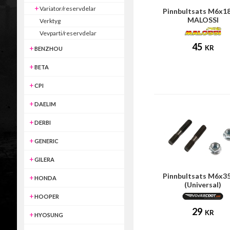
Variator/reservdelar
Pinnbultsats M6x
MALOSSI
Verktyg
Vevparti/reservdelar
45
KR
BENZHOU
BETA
CPI
DAELIM
DERBI
GENERIC
GILERA
Pinnbultsats M6x
HONDA
(Universal)
HOOPER
29
KR
HYOSUNG