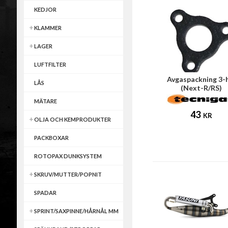
KEDJOR
KLAMMER
LAGER
LUFTFILTER
Avgaspackning 3-
LÅS
(Next-R/RS)
MÄTARE
43
KR
OLJA OCH KEMPRODUKTER
PACKBOXAR
ROTOPAX DUNKSYSTEM
SKRUV/MUTTER/POPNIT
SPADAR
SPRINT/SAXPINNE/HÅRNÅL MM