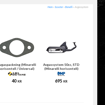
Hem
»
Scooter
»
Benelli
»
Avgassystem
vgaspackning (Minarelli
Avgassystem 50cc, STD
horisontell / Universal)
(Minarelli horisontell)
40
695
KR
KR