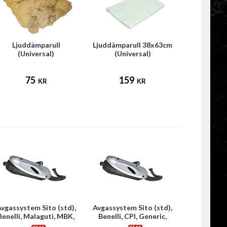
Ljuddämparull
Ljuddämparull 38x63cm
(Universal)
(Universal)
75
159
KR
KR
vgassystem Sito (std),
Avgassystem Sito (std),
Benelli, Malaguti, MBK,
Benelli, CPI, Generic,
Rieju, Yamaha
Keeway