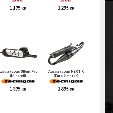
1 195
1 295
KR
KR
Avgassystem Silent Pro
Avgassystem NEXT R
(Minarelli
(Euro 2 motor)
liggande/horisontell)
1 395
1 895
KR
KR