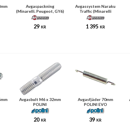
18mm
Avgaspackning
Avgassystem Naraku
(Minarelli. Peugeot, GY6)
Traffic (Minarelli
horisontell)
29
1 395
KR
KR
35mm
Avgasbult M6 x 32mm
Avgasfjäder 70mm
POLINI
POLINI EVO
20
39
KR
KR