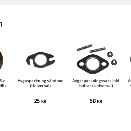
m
5 x
Avgaspackning vändbar
Avgaspackningssats inkl.
A
lli)
(Universal)
bultar (Universal)
25
58
KR
KR