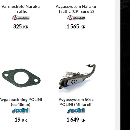
Värmesköld Naraku
Avgassystem Naraku
Traffic
Traffic (CPI Euro 2)
325
1 565
KR
KR
Avgaspackning POLINI
Avgassystem 50cc
(cc:48mm)
POLINI (Minarelli
horisontell)
19
1 649
KR
KR