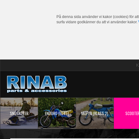
På denna sida använder vi kakor (cookies) för att
surfa vidare godkänner du att vi använder kakor.
K
SNÖSKOTER
ENDURO (EU45)
MOPED (KLASS 2)
SCOOTE