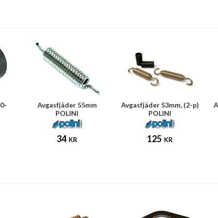
0-
Avgasfjäder 55mm
Avgasfjäder 53mm, (2-p)
A
POLINI
POLINI
34
125
KR
KR