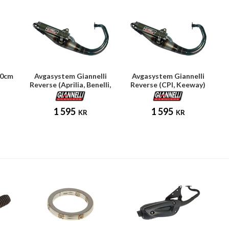
40cm
Avgasystem Giannelli
Avgasystem Giannelli
Reverse (Aprilia, Benelli,
Reverse (CPI, Keeway)
MBK, Yamaha)
1 595
1 595
KR
KR