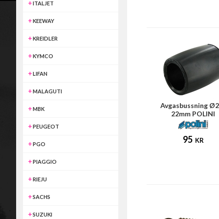
ITALJET
KEEWAY
KREIDLER
KYMCO
LIFAN
MALAGUTI
Avgasbussning Ø2
MBK
22mm POLINI
PEUGEOT
95
KR
PGO
PIAGGIO
RIEJU
SACHS
SUZUKI