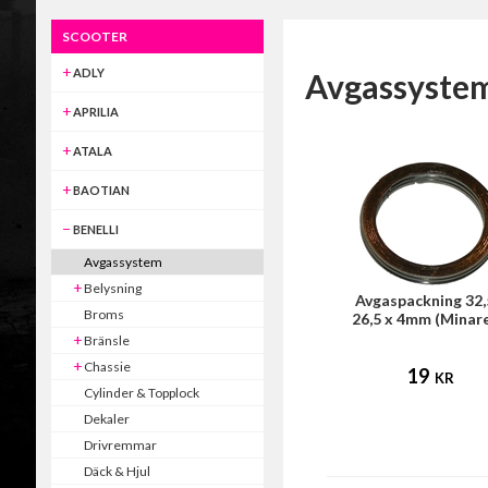
SCOOTER
ADLY
Avgassyste
APRILIA
ATALA
BAOTIAN
BENELLI
Avgassystem
Belysning
Avgaspackning 32,
Broms
26,5 x 4mm (Minare
Bränsle
Chassie
19
KR
Cylinder & Topplock
Dekaler
Drivremmar
Däck & Hjul