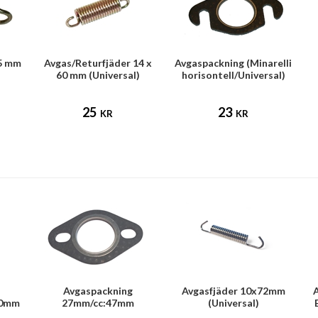
45 mm
Avgas/Returfjäder 14 x
Avgaspackning (Minarelli
60 mm (Universal)
horisontell/Universal)
25
23
KR
KR
Avgaspackning
Avgasfjäder 10x72mm
A
20mm
27mm/cc:47mm
(Universal)
(Universal)