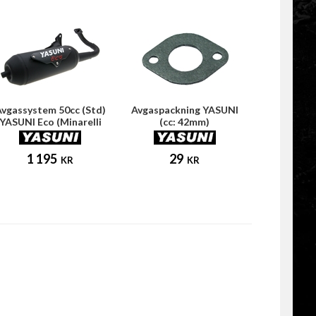
vgassystem 50cc (Std)
Avgaspackning YASUNI
YASUNI Eco (Minarelli
(cc: 42mm)
horisontell)
1 195
29
KR
KR