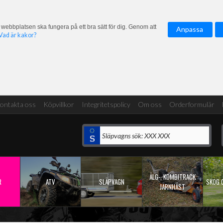
 webbplatsen ska fungera på ett bra sätt för dig. Genom att
Anpassa
Vad är kakor?
ontakta oss
Köpvillkor
Integritetspolicy
Om oss
Orderformulär
ÄLG-, KOMBITRACK
R
ATV
SLÄPVAGN
SKOG 
JÄRNHÄST