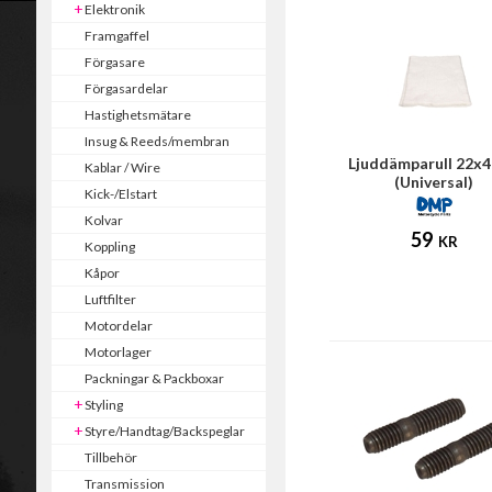
Elektronik
Framgaffel
Förgasare
Förgasardelar
Hastighetsmätare
Insug & Reeds/membran
Ljuddämparull 22x
Kablar / Wire
(Universal)
Kick-/Elstart
Kolvar
59
KR
Koppling
Kåpor
Luftfilter
Motordelar
Motorlager
Packningar & Packboxar
Styling
Styre/Handtag/Backspeglar
Tillbehör
Transmission