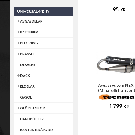
95
KR
UNIVERSAL-MENY
AVGASDELAR
BATTERIER
BELYSNING
BRÄNSLE
DEKALER
DÄCK
Avgassystem NEX
ELDELAR
(Minarelli horisont
motor)
GASOL
1 799
KR
GLÖDLAMPOR
HANDBÖCKER
KANTLISTER/SKYDD