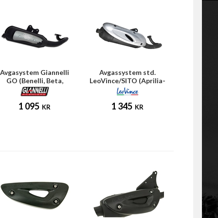
Avgasystem Giannelli
Avgassystem std.
GO (Benelli, Beta,
LeoVince/SITO (Aprilia-
Malaguti, Rieju)
Morini)
1 095
1 345
KR
KR