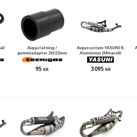
hål
Avgastätning /
Avgassystem YASUNI R,
A
gummiadapter 20/22mm
Aluminium (Minarelli
(Tecnigas E-NOX)
horisontell)
95
3 095
KR
KR