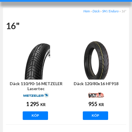
Hem
»
Däck
»
SM / Enduro
»
16"
16"
Däck 110/90-16 METZELER
Däck 120/80x16 HF918
Lasertec
1 295
955
KR
KR
KÖP
KÖP