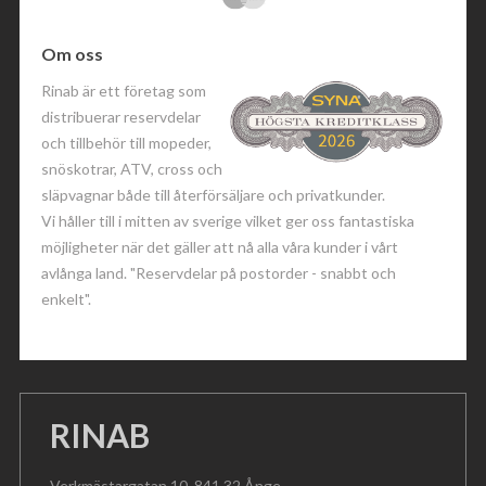
Om oss
Rinab är ett företag som
distribuerar reservdelar
och tillbehör till mopeder,
snöskotrar, ATV, cross och
släpvagnar både till återförsäljare och privatkunder.
Vi håller till i mitten av sverige vilket ger oss fantastiska
möjligheter när det gäller att nå alla våra kunder i vårt
avlånga land. "Reservdelar på postorder - snabbt och
enkelt".
RINAB
Verkmästargatan 10, 841 32 Ånge